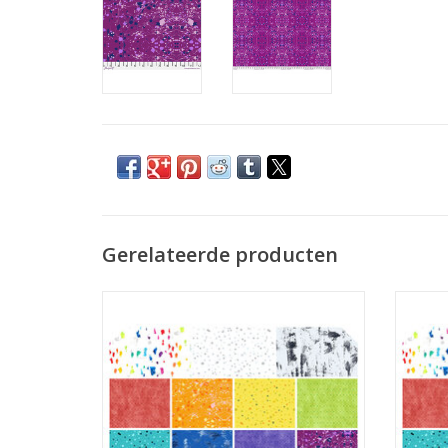
Gerelateerde producten
bundel met 15 fat quarters
TOEVOEGEN AAN WINKELWAGEN
TO