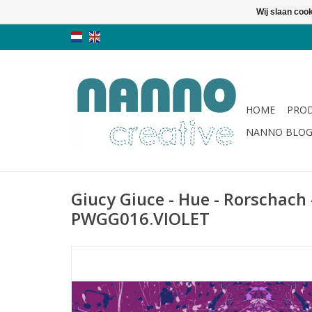
Wij slaan coo
HOME
PRO
NANNO BLO
Giucy Giuce - Hue - Rorschach -
PWGG016.VIOLET