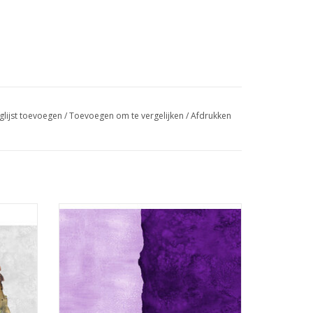
glijst toevoegen
/
Toevoegen om te vergelijken
/
Afdrukken
paarse blender
GEN
TOEVOEGEN AAN WINKELWAGEN