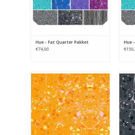
Hue - Fat Quarter Pakket
Hue -
€74,00
€150,
oranje met Rorschach vlekkenpatroon
gri
TOEVOEGEN AAN WINKELWAGEN
TO