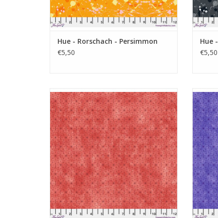
Hue - Rorschach - Persimmon
Hue -
€5,50
€5,50
rood met geografisch lijnmotief
pa
TOEVOEGEN AAN WINKELWAGEN
TO