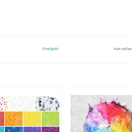
FreeSpirit
Aan verlan
bundel met 15 halve meters
panel met kleurencirkel
EVOEGEN AAN WINKELWAGEN
TOEVOEGEN AAN WINKELWA