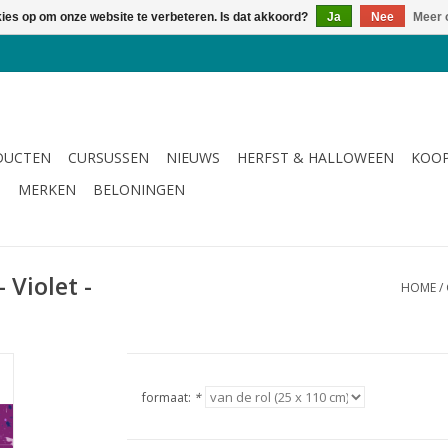
kies op om onze website te verbeteren. Is dat akkoord?
Ja
Nee
Meer 
DUCTEN
CURSUSSEN
NIEUWS
HERFST & HALLOWEEN
KOOP
G
MERKEN
BELONINGEN
 Violet -
HOME
/
formaat:
*