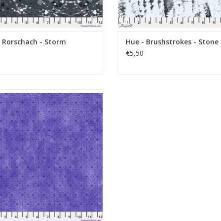
 Rorschach - Storm
Hue - Brushstrokes - Stone
€5,50
ars met geografisch lijnmotief
EVOEGEN AAN WINKELWAGEN