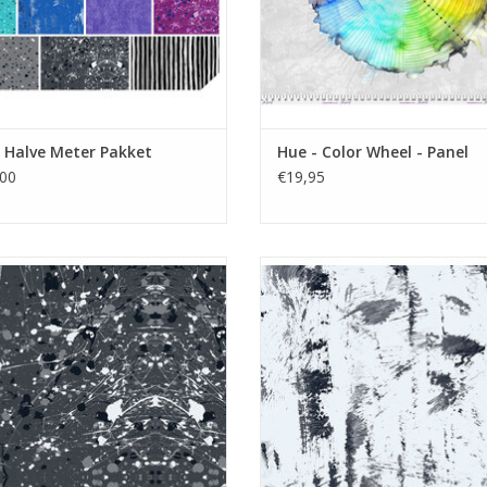
 Halve Meter Pakket
Hue - Color Wheel - Panel
00
€19,95
js met Rorschack vlekkenpatroon
grijs met verfkwast streken
EVOEGEN AAN WINKELWAGEN
TOEVOEGEN AAN WINKELWA