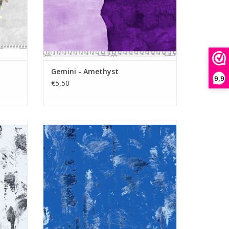
Gemini - Amethyst
9,9
€5,50
blauw met verfkwast streken
GEN
TOEVOEGEN AAN WINKELWAGEN