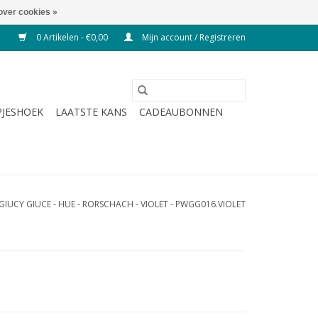
over cookies »
0 Artikelen - €0,00
Mijn account / Registreren
JESHOEK
LAATSTE KANS
CADEAUBONNEN
GIUCY GIUCE - HUE - RORSCHACH - VIOLET - PWGG016.VIOLET