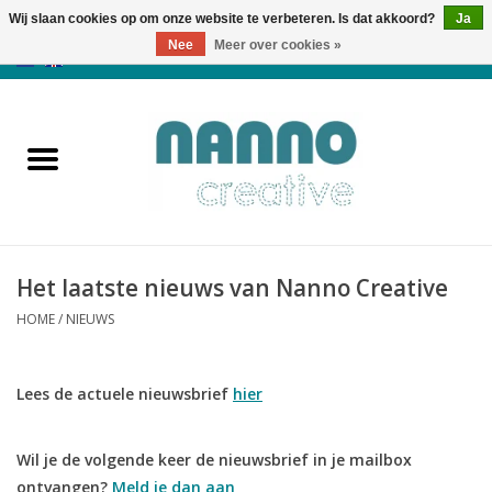
Wij slaan cookies op om onze website te verbeteren. Is dat akkoord?
Ja
Nee
Meer over cookies »
0 Artikelen - €0,00
Home
Producten
Cursussen
Het laatste nieuws van Nanno Creative
Nieuws
HOME
/
NIEUWS
Herfst & Halloween
Lees de actuele nieuwsbrief
hier
Koopjeshoek
Wil je de volgende keer de nieuwsbrief in je mailbox
Laatste Kans
ontvangen?
Meld je dan aan