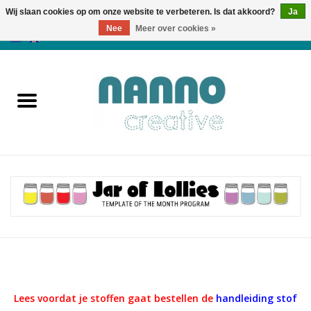
Wij slaan cookies op om onze website te verbeteren. Is dat akkoord?
Ja
Nee
Meer over cookies »
0 Artikelen - €0,00
Home
Producten
Cursussen
Nieuws
Herfst & Halloween
Koopjeshoek
Lees voordat je stoffen gaat bestellen de
handleiding stof
Laatste Kans