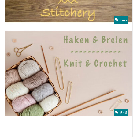
845
546