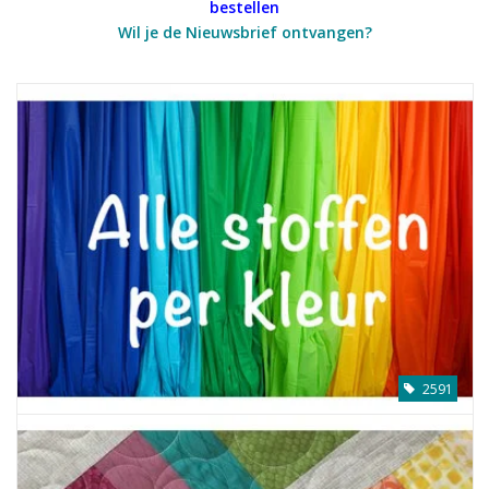
bestellen
Wil je de Nieuwsbrief ontvangen?
Cadeaubonnen
Nanno Blog
Merken
Beloningen
2591