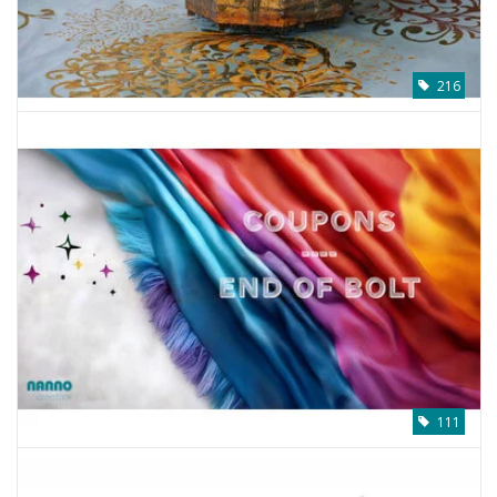
216
111