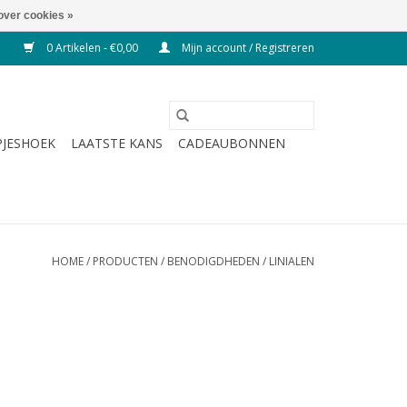
over cookies »
0 Artikelen - €0,00
Mijn account / Registreren
JESHOEK
LAATSTE KANS
CADEAUBONNEN
HOME
/
PRODUCTEN
/
BENODIGDHEDEN
/
LINIALEN