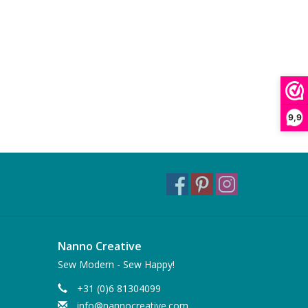
9,9
Nanno Creative
Sew Modern - Sew Happy!
+31 (0)6 81304099
info@nannocreative.com