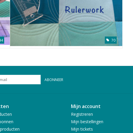
44
70
ABONNEER
cten
Mijn account
ducten
Registreren
bonnen
Mijn bestellingen
producten
Mijn tickets