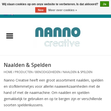
Wij slaan cookies op om onze website te verbeteren. Is dat akkoord?
Ja
Nee
Meer over cookies »
0 Artikelen - €0,00
Home
Producten
Cursussen
Naalden & Spelden
Nieuws
HOME
/
PRODUCTEN
/
BENODIGDHEDEN
/
NAALDEN & SPELDEN
Herfst & Halloween
Nanno Creative heeft een groot assortiment naalden, spelden
en stofklemmetjes voor allerlei naaiwerkzaamheden met de
hand of met de naaimachine. Om naalden en spelden
Koopjeshoek
gemakkelijk te gebruiken en op te bergen zijn er verschillende
soorten speldenkussens.
Laatste Kans