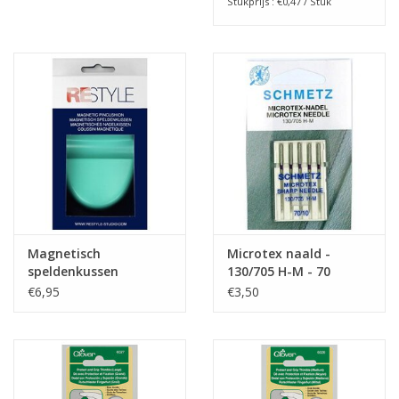
Stukprijs : €0,47 / Stuk
Magnetisch
Microtex naald -
speldenkussen
130/705 H-M - 70
€6,95
€3,50