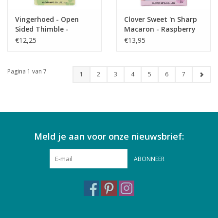
Vingerhoed - Open
Clover Sweet 'n Sharp
Sided Thimble -
Macaron - Raspberry
Medium
€12,25
€13,95
Pagina 1 van 7
1
2
3
4
5
6
7
Meld je aan voor onze nieuwsbrief:
ABONNEER