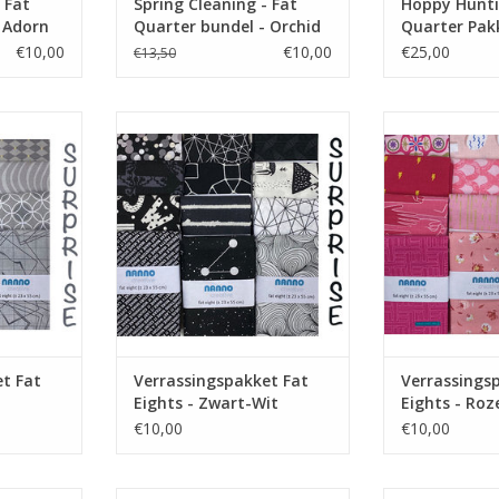
 Fat
Spring Cleaning - Fat
Hoppy Hunti
 Adorn
Quarter bundel - Orchid
Quarter Pak
€10,00
€10,00
€25,00
€13,50
fat eights
pakket met 5 zwart-witte fat
pakket met 5 
eights
NKELWAGEN
TOEVOEGEN AA
TOEVOEGEN AAN WINKELWAGEN
t Fat
Verrassingspakket Fat
Verrassings
Eights - Zwart-Wit
Eights - Roz
€10,00
€10,00
roene fat
pakket met 5 fat eights
pakket met 