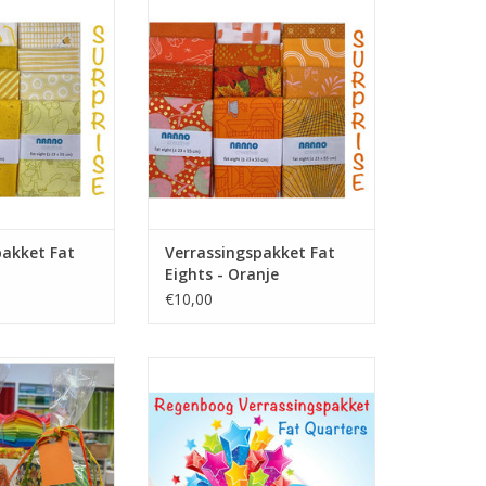
N WINKELWAGEN
TOEVOEGEN AAN WINKELWAGEN
pakket Fat
Verrassingspakket Fat
Eights - Oranje
€10,00
zomerse quilt
pakket met 7 fat quarters
epjes
TOEVOEGEN AAN WINKELWAGEN
N WINKELWAGEN