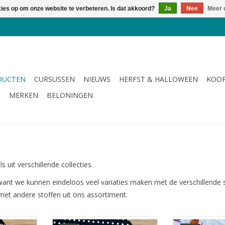
kies op om onze website te verbeteren. Is dat akkoord?
Ja
Nee
Meer 
DUCTEN
CURSUSSEN
NIEUWS
HERFST & HALLOWEEN
KOOP
G
MERKEN
BELONINGEN
it verschillende collecties.
ant we kunnen eindeloos veel variaties maken met de verschillende 
met andere stoffen uit ons assortiment.
ndel
fat quarter bundel
fat quar