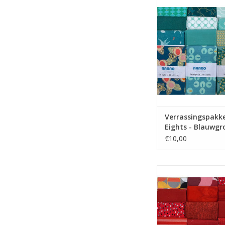
eights
TOEVOEGEN AAN WI
Verrassingspakke
Eights - Blauwgr
€10,00
pakket met 5 fat 
TOEVOEGEN AAN WI