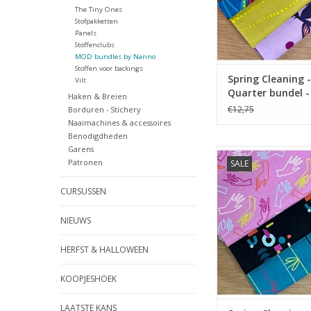
The Tiny Ones
Stofpakketten
Panels
Stoffenclubs
MOD bundles by Nanno
Stoffen voor backings
Spring Cleaning -
Vilt
Quarter bundel 
Haken & Breien
Maria
€12,75
Borduren - Stichery
Naaimachines & accessoires
Benodigdheden
Garens
bundel met fat q
Patronen
SALE
TOEVOEGEN AAN WI
CURSUSSEN
NIEUWS
HERFST & HALLOWEEN
KOOPJESHOEK
LAATSTE KANS