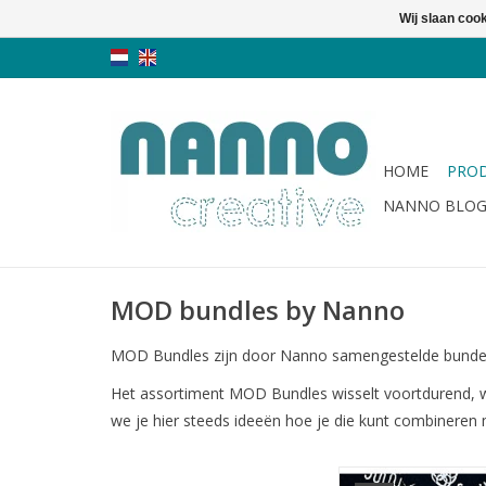
Wij slaan coo
HOME
PRO
NANNO BLO
MOD bundles by Nanno
MOD Bundles zijn door Nanno samengestelde bundels u
Het assortiment MOD Bundles wisselt voortdurend, w
we je hier steeds ideeën hoe je die kunt combineren 
fat quarter bu