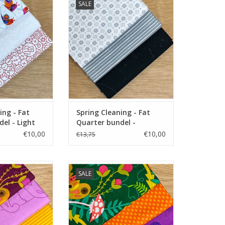
SALE
N WINKELWAGEN
TOEVOEGEN AAN WINKELWAGEN
ing - Fat
Spring Cleaning - Fat
el - Light
Quarter bundel -
Black/Grey
€10,00
€10,00
€13,75
ter bundel
fat quarter bundel
SALE
N WINKELWAGEN
TOEVOEGEN AAN WINKELWAGEN