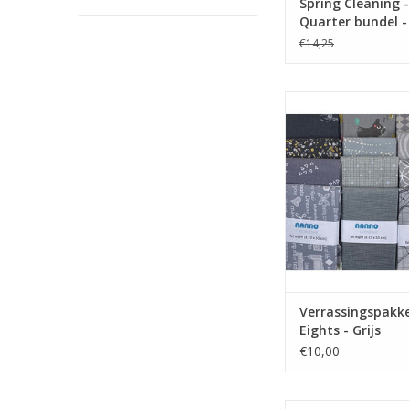
Spring Cleaning -
Quarter bundel -
€14,25
pakket met 5 grijze 
TOEVOEGEN AAN WI
Verrassingspakke
Eights - Grijs
€10,00
pakket met 5 blauwg