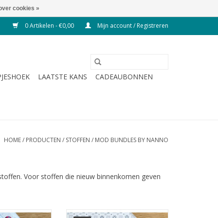
over cookies »
0 Artikelen - €0,00
Mijn account / Registreren
JESHOEK
LAATSTE KANS
CADEAUBONNEN
HOME
/
PRODUCTEN
/
STOFFEN
/
MOD BUNDLES BY NANNO
stoffen. Voor stoffen die nieuw binnenkomen geven
ter bundel
fat quarter bundel