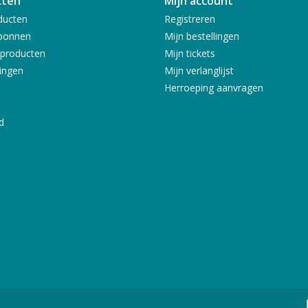
cten
Mijn account
ducten
Registreren
bonnen
Mijn bestellingen
producten
Mijn tickets
ingen
Mijn verlanglijst
Herroeping aanvragen
d