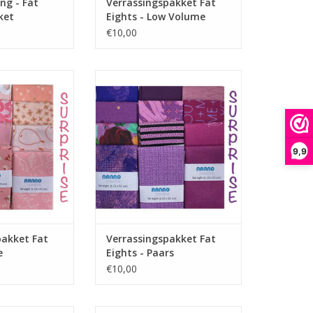
ng - Fat
Verrassingspakket Fat
ket
Eights - Low Volume
€10,00
roze fat eights
pakket met 5 paarse fat eights
N WINKELWAGEN
TOEVOEGEN AAN WINKELWAGEN
9,9
pakket Fat
Verrassingspakket Fat
e
Eights - Paars
€10,00
5 fat eights
pakketje met 5 fat eights