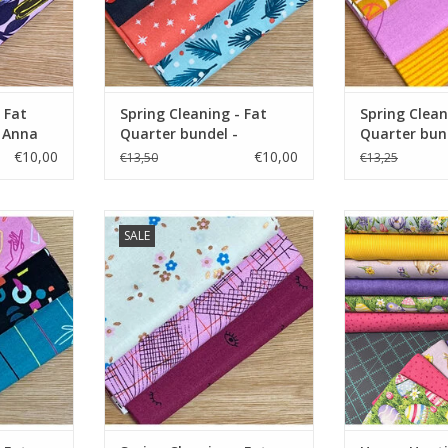
 Fat
Spring Cleaning - Fat
Spring Clean
- Anna
Quarter bundel -
Quarter bund
Peppermint
Purple
€10,00
€10,00
€13,50
€13,25
uarters
fat quarter bundel
fat quar
SALE
NKELWAGEN
TOEVOEGEN AAN WINKELWAGEN
TOEVOEGEN AA