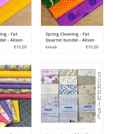
ing - Fat
Spring Cleaning - Fat
el - Alison
Quarter bundel - Alison
Green
€10,00
€10,00
€13,25
ter pakket
pakket met 5 low volume fat
eights, speciaal voor de Pas de
N WINKELWAGEN
Deux quilt
TOEVOEGEN AAN WINKELWAGEN