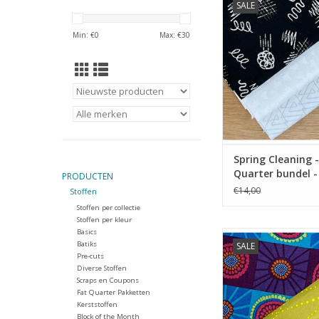
SALE
TOEVOEGEN AAN WI
Min: €
0
Max: €
30
Spring Cleaning -
Quarter bundel -
PRODUCTEN
Black/White
€14,00
Stoffen
Stoffen per collectie
Stoffen per kleur
Basics
fat quarter bu
Batiks
SALE
TOEVOEGEN AAN WI
Pre-cuts
Diverse Stoffen
Scraps en Coupons
Fat Quarter Pakketten
Kerststoffen
Block of the Month