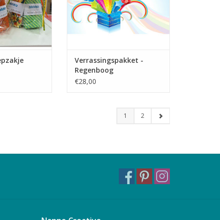
pzakje
Verrassingspakket -
Regenboog
€28,00
1
2