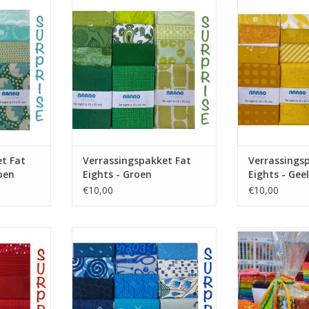
TOEVOEGEN AAN WINKELWAGEN
TOEVOEGEN AA
NKELWAGEN
t Fat
Verrassingspakket Fat
Verrassings
oen
Eights - Groen
Eights - Geel
€10,00
€10,00
eights
pakketje met 5 fat eights
zakje met 5 
sno
NKELWAGEN
TOEVOEGEN AAN WINKELWAGEN
TOEVOEGEN AA