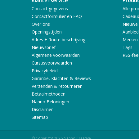
Klantenservice
Produ
Contact gegevens
Alle pro
Contactformulier en FAQ
Cadeau
Over ons
Nieuwe 
Openingstijden
Aanbied
Adres + Route beschrijving
Merken
Nieuwsbrief
Tags
Algemene voorwaarden
RSS-fee
Cursusvoorwaarden
Privacybeleid
Garantie, Klachten & Reviews
Verzenden & retourneren
Betaalmethoden
Nanno Beloningen
Disclaimer
Sitemap
© Copyright 2026 Nanno Creative