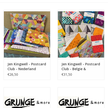
Cadeaubonnen
Nanno Blog
Merken
Beloningen
Jen Kingwell - Postcard
Jen Kingwell - Postcard
Club - Nederland
Club - Belgie &
Duitsland
€26,50
€31,50