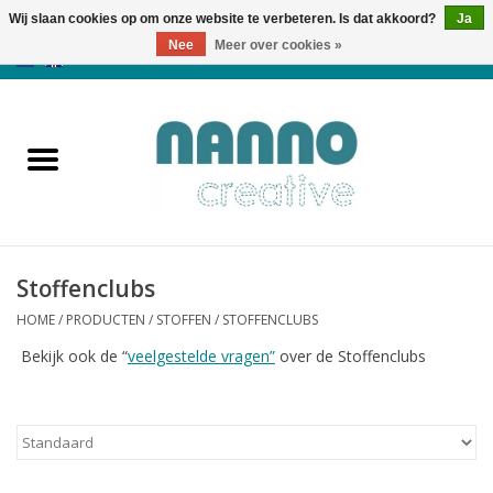
Wij slaan cookies op om onze website te verbeteren. Is dat akkoord?
Ja
Nee
Meer over cookies »
0 Artikelen - €0,00
Home
Producten
Cursussen
Stoffenclubs
Nieuws
HOME
/
PRODUCTEN
/
STOFFEN
/
STOFFENCLUBS
Herfst & Halloween
Bekijk ook de “
veelgestelde vragen”
over de Stoffenclubs
Koopjeshoek
Laatste Kans