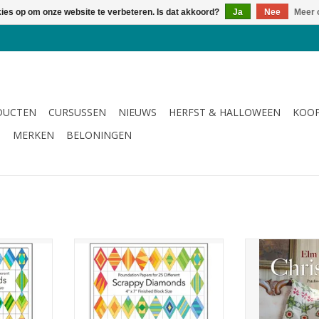
kies op om onze website te verbeteren. Is dat akkoord?
Ja
Nee
Meer 
DUCTEN
CURSUSSEN
NIEUWS
HERFST & HALLOWEEN
KOOP
G
MERKEN
BELONINGEN
 patronen
foundation piecing patronen
boek met q
NKELWAGEN
TOEVOEGEN AAN WINKELWAGEN
TOEVOEGEN AA