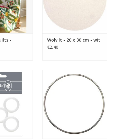
ilts -
Wolvilt - 20 x 30 cm - wit
€2,40
es voor haakwerk
ring roestvrij staal
N WINKELWAGEN
TOEVOEGEN AAN WINKELWAGEN