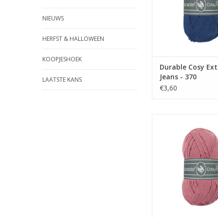
NIEUWS
HERFST & HALLOWEEN
KOOPJESHOEK
Durable Cosy Extr
Jeans - 370
LAATSTE KANS
€3,60
Durable Cosy Extr
Raspberry - 
TOEVOEGEN AAN WI