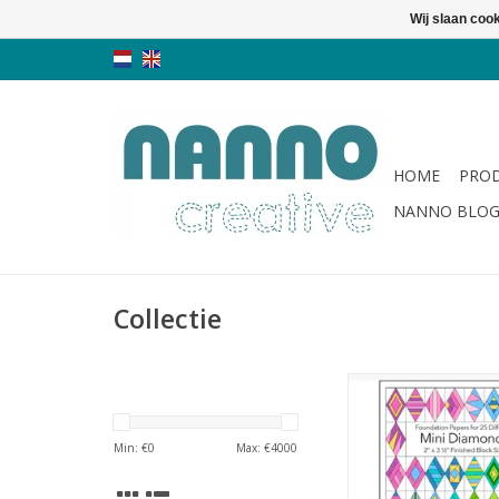
Wij slaan coo
HOME
PRO
NANNO BLO
Collectie
foundation piecing
TOEVOEGEN AAN WI
Min: €
0
Max: €
4000