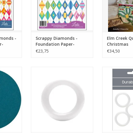
amonds -
Scrappy Diamonds -
Elm Creek Qu
r-
Foundation Paper-
Christmas
Piecing Pad
€23,75
€34,50
plastic ringetjes voor haakwerk
plastic ringetj
NKELWAGEN
TOEVOEGEN AAN WINKELWAGEN
TOEVOEGEN AA