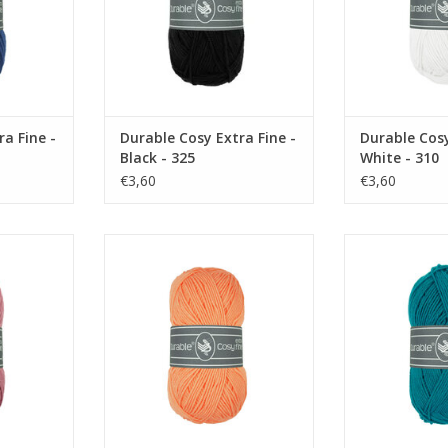
a Fine -
Durable Cosy Extra Fine -
Durable Cosy
Black - 325
White - 310
€3,60
€3,60
a Fine -
Durable Cosy Extra Fine -
Durable Cosy Ex
228
Mandarin - 2197
2
NKELWAGEN
TOEVOEGEN AAN WINKELWAGEN
TOEVOEGEN AA