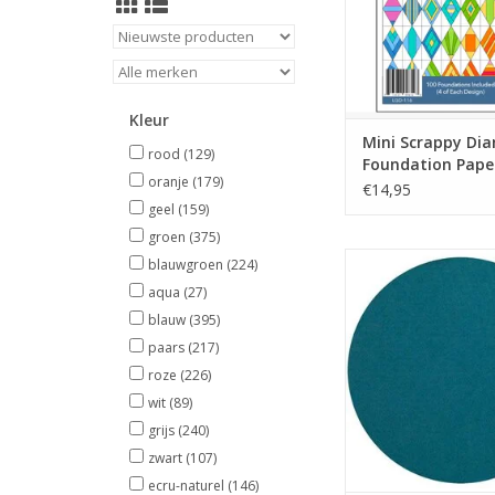
Kleur
Mini Scrappy Di
rood
(129)
Foundation Pape
oranje
(179)
Piecing Pad
€14,95
geel
(159)
groen
(375)
wolvilt
blauwgroen
(224)
aqua
(27)
TOEVOEGEN AAN WI
blauw
(395)
paars
(217)
roze
(226)
wit
(89)
grijs
(240)
zwart
(107)
ecru-naturel
(146)