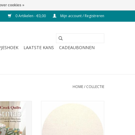
over cookies »
0 Artikelen - €0,00
Mijn account / Registreren
JESHOEK
LAATSTE KANS
CADEAUBONNEN
HOME
/
COLLECTIE
uiltpatronen
wol vilt
N WINKELWAGEN
TOEVOEGEN AAN WINKELWAGEN