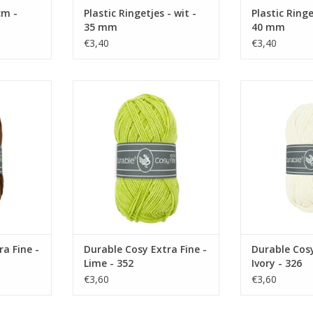
cm -
Plastic Ringetjes - wit -
Plastic Ringe
35 mm
40 mm
€3,40
€3,40
e - Coffee -
Durable Cosy Extra Fine - Lime -
Durable Cosy Ext
352
3
NKELWAGEN
TOEVOEGEN AAN WINKELWAGEN
TOEVOEGEN AA
a Fine -
Durable Cosy Extra Fine -
Durable Cosy
Lime - 352
Ivory - 326
€3,60
€3,60