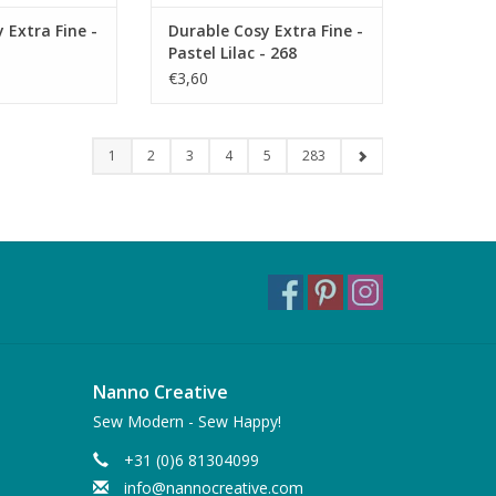
 Extra Fine -
Durable Cosy Extra Fine -
Pastel Lilac - 268
€3,60
1
2
3
4
5
283
Nanno Creative
Sew Modern - Sew Happy!
+31 (0)6 81304099
info@nannocreative.com