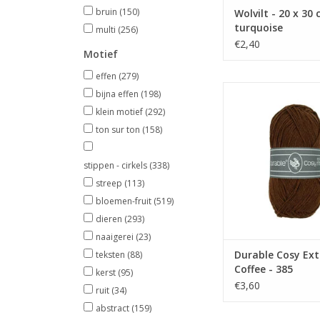
bruin
(150)
Wolvilt - 20 x 30 
turquoise
multi
(256)
€2,40
Motief
effen
(279)
Durable Cosy Extra Fin
bijna effen
(198)
385
klein motief
(292)
TOEVOEGEN AAN WI
ton sur ton
(158)
stippen - cirkels
(338)
streep
(113)
bloemen-fruit
(519)
dieren
(293)
naaigerei
(23)
Durable Cosy Extr
teksten
(88)
Coffee - 385
kerst
(95)
€3,60
ruit
(34)
abstract
(159)