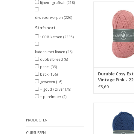
lijnen - grafisch
(218)
Durable Cosy Extra Fin
Pink - 225
div. voorwerpen
(226)
TOEVOEGEN AAN WI
Stofsoort
100% katoen
(2335)
katoen met linnen
(26)
dubbelbreed
(6)
panel
(39)
Durable Cosy Extr
batik
(156)
Vintage Pink - 22
geweven
(16)
€3,60
+ goud / zilver
(79)
+ parelmoer
(2)
Durable Cosy Extra Fin
370
PRODUCTEN
TOEVOEGEN AAN WI
CURSUSSEN