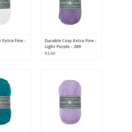
 Extra Fine -
Durable Cosy Extra Fine -
Light Purple - 269
€3,60
tra Fine - Teal -
Durable Cosy Extra Fine - Pastel
142
Lilac - 268
N WINKELWAGEN
TOEVOEGEN AAN WINKELWAGEN