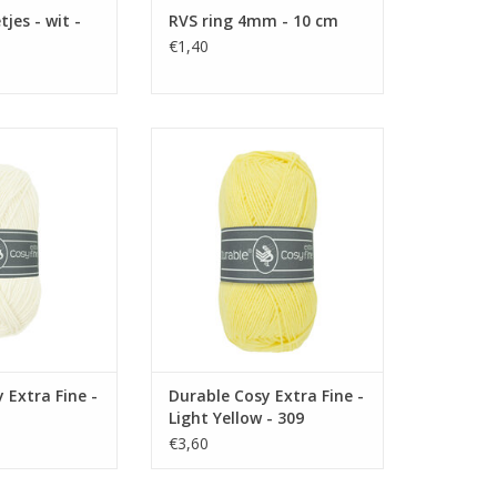
tjes - wit -
RVS ring 4mm - 10 cm
€1,40
ra Fine - Ivory -
Durable Cosy Extra Fine - Light
26
Yellow - 309
N WINKELWAGEN
TOEVOEGEN AAN WINKELWAGEN
 Extra Fine -
Durable Cosy Extra Fine -
Light Yellow - 309
€3,60