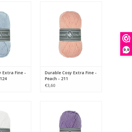
xtra Fine - Baby
Durable Cosy Extra Fine - Peach -
 -2124
211
N WINKELWAGEN
TOEVOEGEN AAN WINKELWAGEN
9,9
 Extra Fine -
Durable Cosy Extra Fine -
2124
Peach - 211
€3,60
ra Fine - White -
Durable Cosy Extra Fine - Light
10
Purple - 269
N WINKELWAGEN
TOEVOEGEN AAN WINKELWAGEN