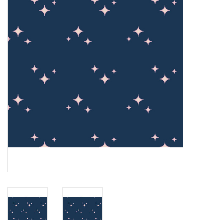
Cadeaubonnen
Nanno Blog
Merken
Beloningen