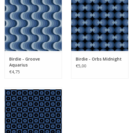
Birdie - Groove
Birdie - Orbs Midnight
Aquarius
€5,00
€4,75