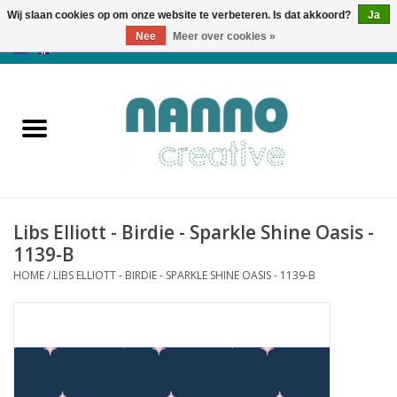
Wij slaan cookies op om onze website te verbeteren. Is dat akkoord?
Ja
Nee
Meer over cookies »
0 Artikelen - €0,00
Home
Producten
Cursussen
Libs Elliott - Birdie - Sparkle Shine Oasis -
Nieuws
1139-B
HOME
/
LIBS ELLIOTT - BIRDIE - SPARKLE SHINE OASIS - 1139-B
Herfst & Halloween
Koopjeshoek
Laatste Kans