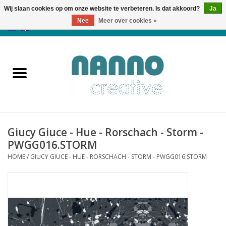
Wij slaan cookies op om onze website te verbeteren. Is dat akkoord?
Ja
Nee
Meer over cookies »
0 Artikelen - €0,00
Home
Producten
Cursussen
Giucy Giuce - Hue - Rorschach - Storm -
Nieuws
PWGG016.STORM
HOME
/
GIUCY GIUCE - HUE - RORSCHACH - STORM - PWGG016.STORM
Herfst & Halloween
Koopjeshoek
Laatste Kans