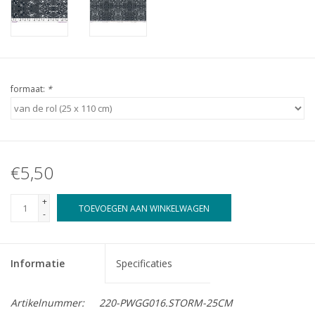
formaat:
*
€5,50
+
TOEVOEGEN AAN WINKELWAGEN
-
Informatie
Specificaties
Artikelnummer:
220-PWGG016.STORM-25CM