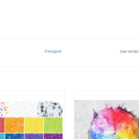
FreeSpirit
Aan verlan
bundel met 15 halve meters
panel met kleurencirkel
EVOEGEN AAN WINKELWAGEN
TOEVOEGEN AAN WINKELWA