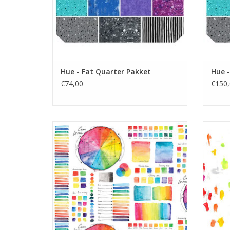
Hue - Fat Quarter Pakket
Hue -
€74,00
€150,
multi-color kleurenleer
mul
TOEVOEGEN AAN WINKELWAGEN
TO