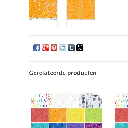
Gerelateerde producten
bundel met 15 fat quarters
TOEVOEGEN AAN WINKELWAGEN
TO