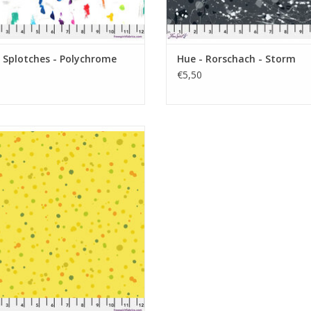
 Splotches - Polychrome
Hue - Rorschach - Storm
€5,50
geel met stippen
EVOEGEN AAN WINKELWAGEN