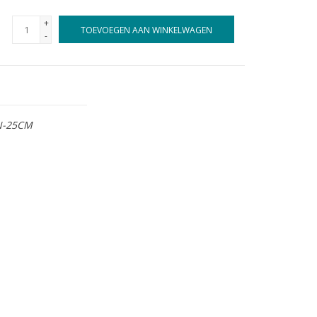
+
TOEVOEGEN AAN WINKELWAGEN
-
N-25CM