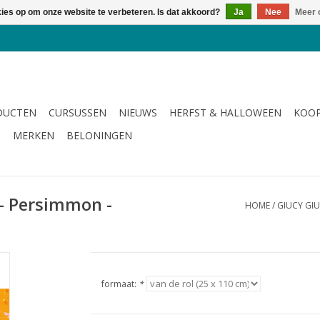
kies op om onze website te verbeteren. Is dat akkoord?
Ja
Nee
Meer 
DUCTEN
CURSUSSEN
NIEUWS
HERFST & HALLOWEEN
KOOP
G
MERKEN
BELONINGEN
 - Persimmon -
HOME
/
GIUCY GIU
formaat:
*