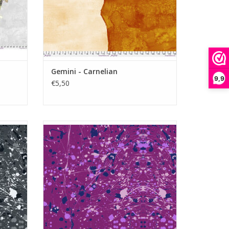
Gemini - Carnelian
9,9
€5,50
roon
paars met Rorschach vlekkenpatroon
GEN
TOEVOEGEN AAN WINKELWAGEN