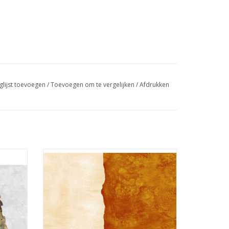
glijst toevoegen
/
Toevoegen om te vergelijken
/
Afdrukken
oranje blender
GEN
TOEVOEGEN AAN WINKELWAGEN