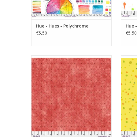
Hue - Hues - Polychrome
Hue -
€5,50
€5,50
rood met geografisch lijnmotief
TOEVOEGEN AAN WINKELWAGEN
TO