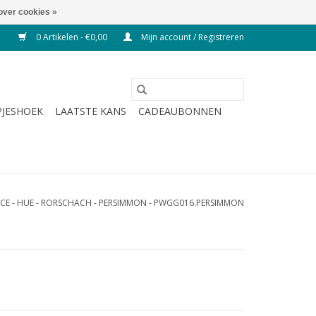
over cookies »
0 Artikelen - €0,00
Mijn account / Registreren
JESHOEK
LAATSTE KANS
CADEAUBONNEN
CE - HUE - RORSCHACH - PERSIMMON - PWGG016.PERSIMMON