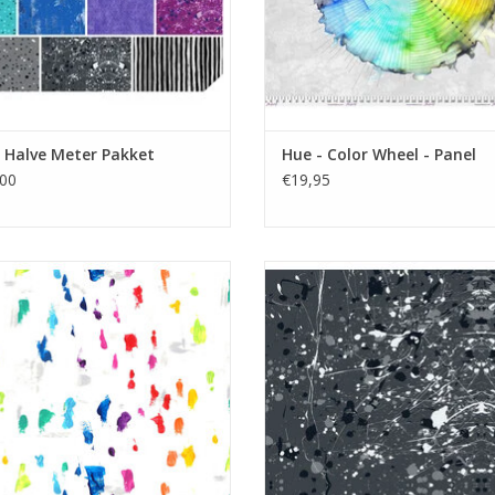
 Halve Meter Pakket
Hue - Color Wheel - Panel
00
€19,95
ti-color vlekkenpatroon op wit
grijs met Rorschack vlekkenpat
EVOEGEN AAN WINKELWAGEN
TOEVOEGEN AAN WINKELWA