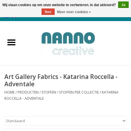
Wij slaan cookies op om onze website te verbeteren. Is dat akkoord?
Ja
Nee
Meer over cookies »
0 Artikelen - €0,00
Home
Producten
Cursussen
Art Gallery Fabrics - Katarina Roccella -
Nieuws
Adventale
HOME
/
PRODUCTEN
/
STOFFEN
/
STOFFEN PER COLLECTIE
/
KATARINA
Herfst & Halloween
ROCCELLA - ADVENTALE
Koopjeshoek
Laatste Kans