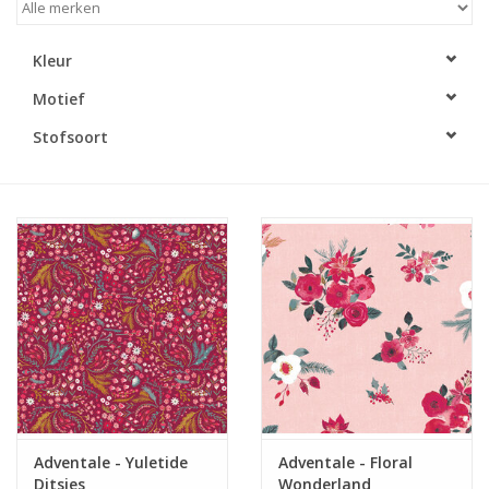
Cadeaubonnen
Kleur
Motief
Nanno Blog
Stofsoort
Merken
Beloningen
Adventale - Yuletide
Adventale - Floral
Ditsies
Wonderland