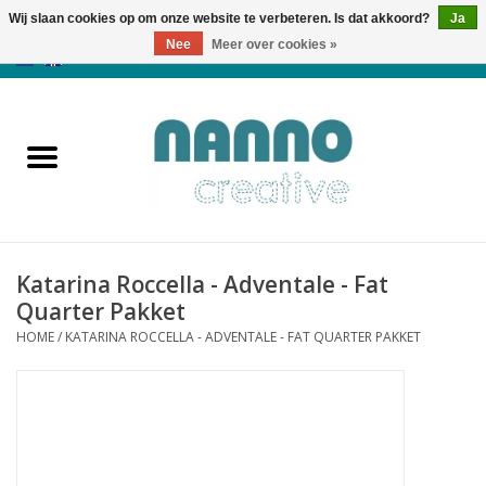
Wij slaan cookies op om onze website te verbeteren. Is dat akkoord?
Ja
Nee
Meer over cookies »
0 Artikelen - €0,00
Home
Producten
Cursussen
Katarina Roccella - Adventale - Fat
Nieuws
Quarter Pakket
HOME
/
KATARINA ROCCELLA - ADVENTALE - FAT QUARTER PAKKET
Herfst & Halloween
Koopjeshoek
Laatste Kans