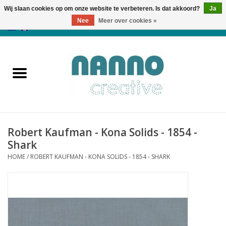
Wij slaan cookies op om onze website te verbeteren. Is dat akkoord?
Ja
Nee
Meer over cookies »
0 Artikelen - €0,00
Home
Producten
Cursussen
Robert Kaufman - Kona Solids - 1854 -
Nieuws
Shark
HOME
/
ROBERT KAUFMAN - KONA SOLIDS - 1854 - SHARK
Herfst & Halloween
Koopjeshoek
Laatste Kans