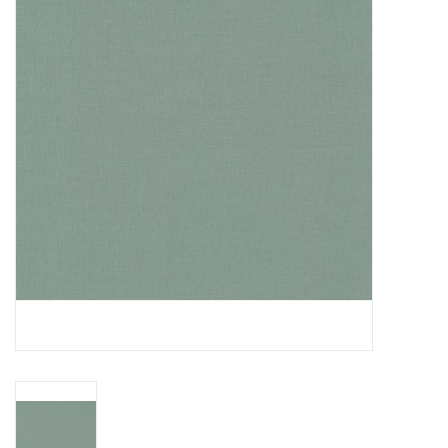
Cadeaubonnen
Nanno Blog
Merken
Beloningen