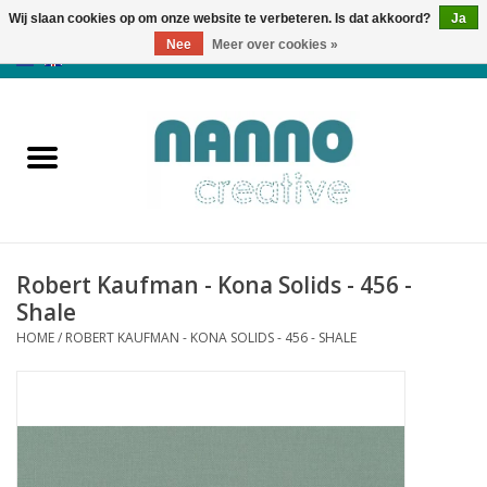
Wij slaan cookies op om onze website te verbeteren. Is dat akkoord?
Ja
Nee
Meer over cookies »
0 Artikelen - €0,00
Home
Producten
Cursussen
Robert Kaufman - Kona Solids - 456 -
Nieuws
Shale
HOME
/
ROBERT KAUFMAN - KONA SOLIDS - 456 - SHALE
Herfst & Halloween
Koopjeshoek
Laatste Kans