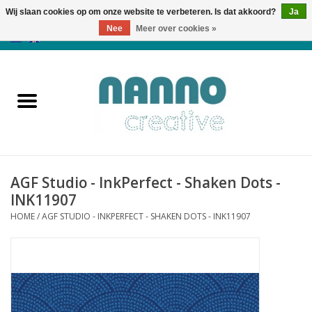
Wij slaan cookies op om onze website te verbeteren. Is dat akkoord?
Ja
Nee
Meer over cookies »
0 Artikelen - €0,00
Home
Producten
Cursussen
AGF Studio - InkPerfect - Shaken Dots -
Nieuws
INK11907
HOME
/
AGF STUDIO - INKPERFECT - SHAKEN DOTS - INK11907
Herfst & Halloween
Koopjeshoek
Laatste Kans