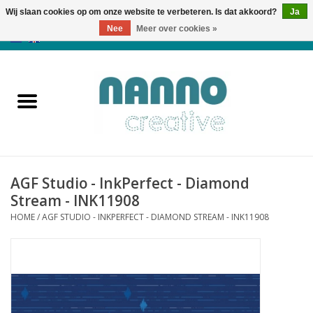
Wij slaan cookies op om onze website te verbeteren. Is dat akkoord?
Ja
Nee
Meer over cookies »
0 Artikelen - €0,00
Home
Producten
Cursussen
AGF Studio - InkPerfect - Diamond
Nieuws
Stream - INK11908
HOME
/
AGF STUDIO - INKPERFECT - DIAMOND STREAM - INK11908
Herfst & Halloween
Koopjeshoek
Laatste Kans