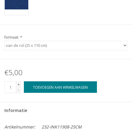
formaat:
*
€5,00
+
TOEVOEGEN AAN WINKELWAGEN
-
Informatie
Artikelnummer:
232-INK11908-25CM