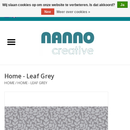
Wij slaan cookies op om onze website te verbeteren. Is dat akkoord?
Ja
Nee
Meer over cookies »
0 Artikelen - €0,00
Home
Producten
Cursussen
Home - Leaf Grey
Nieuws
HOME
/
HOME - LEAF GREY
Herfst & Halloween
Koopjeshoek
Laatste Kans