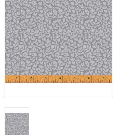
Cadeaubonnen
Nanno Blog
Merken
Beloningen