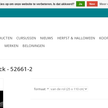
kies op om onze website te verbeteren. Is dat akkoord?
Ja
Nee
Meer 
DUCTEN
CURSUSSEN
NIEUWS
HERFST & HALLOWEEN
KOOP
G
MERKEN
BELONINGEN
k - 52661-2
formaat:
*