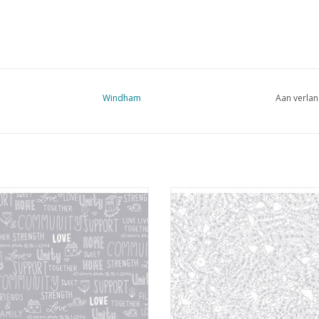
Windham
Aan verlan
grijs met witte teksten
wit met grijze lijntekening
EVOEGEN AAN WINKELWAGEN
TOEVOEGEN AAN WINKELWA