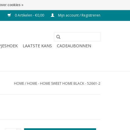
over cookies »
0 Artikelen - €0,00
Mijn account / Registreren
JESHOEK
LAATSTE KANS
CADEAUBONNEN
HOME
/
HOME - HOME SWEET HOME BLACK - 52661-2