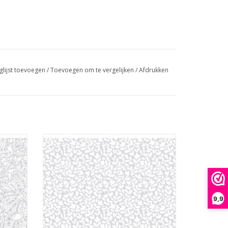
glijst toevoegen
/
Toevoegen om te vergelijken
/
Afdrukken
witte blaadjes op lichtgrijs
GEN
TOEVOEGEN AAN WINKELWAGEN
9,9