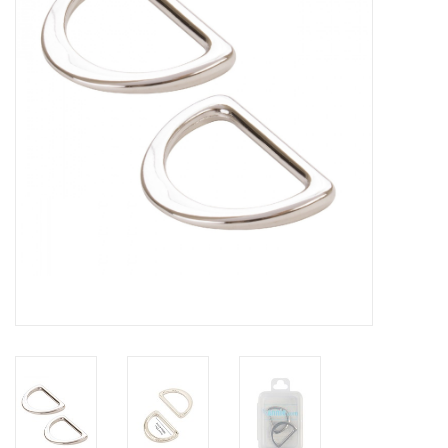
Cadeaubonnen
Nanno Blog
Merken
Beloningen