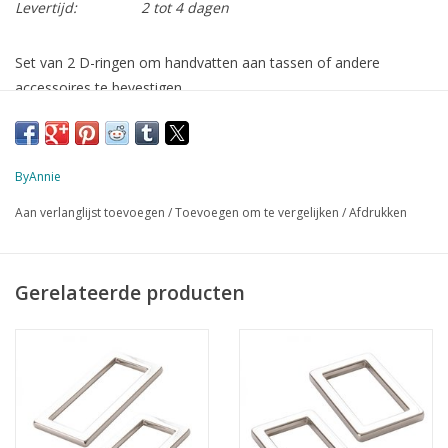
Levertijd:
2 tot 4 dagen
Set van 2 D-ringen om handvatten aan tassen of andere
accessoires te bevestigen
de ringen zijn verpakt in een stevig doosje dat hergebruikt kan
worden voor spelden of andere kleine dingen
kleur: nikkel / zilverkleur
ByAnnie
materiaal: metaal
Aan verlanglijst toevoegen
/
Toevoegen om te vergelijken
/
Afdrukken
afmeting: 1 inch / 25,4 mm
2 stuks
Gerelateerde producten