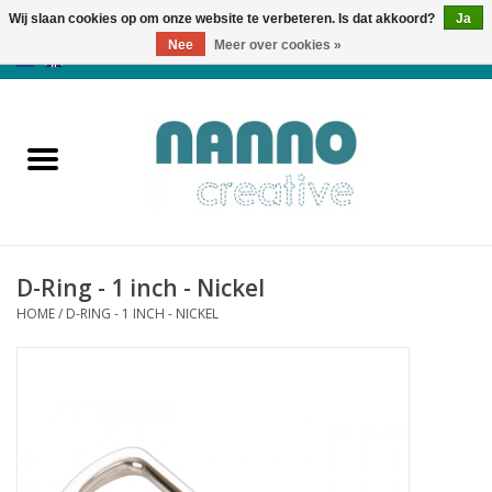
Wij slaan cookies op om onze website te verbeteren. Is dat akkoord?
Ja
Nee
Meer over cookies »
0 Artikelen - €0,00
Home
Producten
Cursussen
D-Ring - 1 inch - Nickel
Nieuws
HOME
/
D-RING - 1 INCH - NICKEL
Herfst & Halloween
Koopjeshoek
Laatste Kans