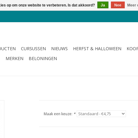
kies op om onze website te verbeteren. Is dat akkoord?
Ja
Nee
Meer 
DUCTEN
CURSUSSEN
NIEUWS
HERFST & HALLOWEEN
KOOP
G
MERKEN
BELONINGEN
Maak een keuze:
*