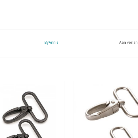
ByAnnie
Aan verlan
draaibare karabijnhaken
draaibare karabijnhaken
EVOEGEN AAN WINKELWAGEN
TOEVOEGEN AAN WINKELWA