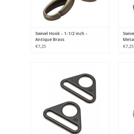
Swivel Hook - 1-1/2 inch -
Swive
Antique Brass
Meta
€7,25
€7,25
driehoekige tassenring
TOEVOEGEN AAN WINKELWAGEN
TO