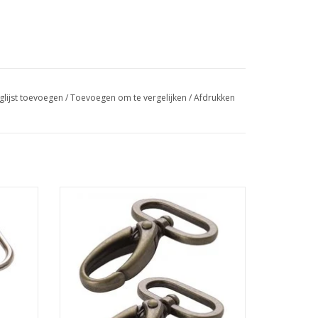
glijst toevoegen
/
Toevoegen om te vergelijken
/
Afdrukken
draaibare karabijnhaken
GEN
TOEVOEGEN AAN WINKELWAGEN