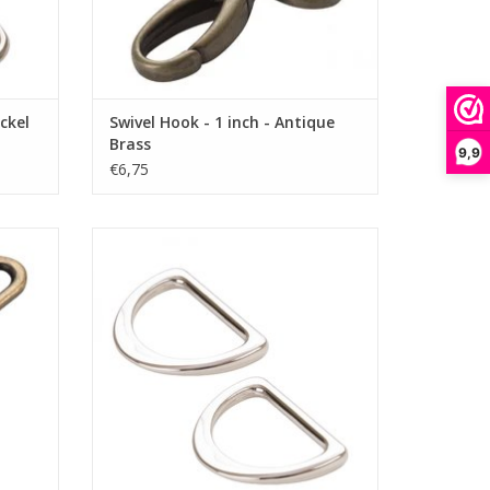
ickel
Swivel Hook - 1 inch - Antique
Brass
9,9
€6,75
D-Ring - 1 inch - Nickel
GEN
TOEVOEGEN AAN WINKELWAGEN