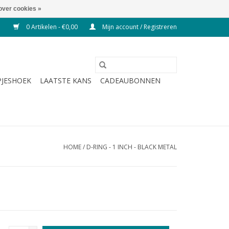
over cookies »
0 Artikelen - €0,00
Mijn account / Registreren
JESHOEK
LAATSTE KANS
CADEAUBONNEN
HOME
/
D-RING - 1 INCH - BLACK METAL