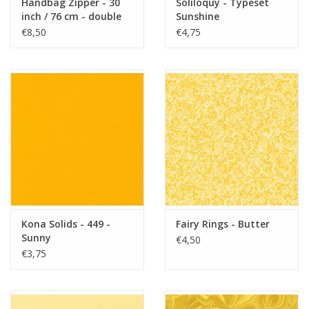
Handbag Zipper - 30
Soliloquy - Typeset
inch / 76 cm - double
Sunshine
slide - Dandelion
€8,50
€4,75
Kona Solids - 449 -
Fairy Rings - Butter
Sunny
€4,50
€3,75