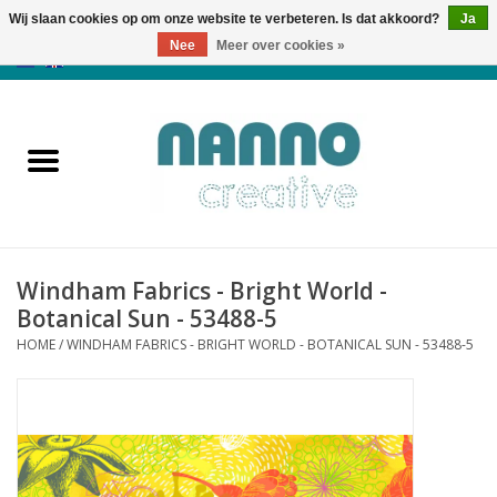
Wij slaan cookies op om onze website te verbeteren. Is dat akkoord?
Ja
Nee
Meer over cookies »
0 Artikelen - €0,00
Home
Producten
Cursussen
Windham Fabrics - Bright World -
Nieuws
Botanical Sun - 53488-5
HOME
/
WINDHAM FABRICS - BRIGHT WORLD - BOTANICAL SUN - 53488-5
Herfst & Halloween
Koopjeshoek
Laatste Kans