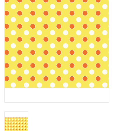
Cadeaubonnen
Nanno Blog
Merken
Beloningen