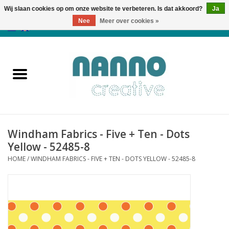
Wij slaan cookies op om onze website te verbeteren. Is dat akkoord?
Ja
Nee
Meer over cookies »
0 Artikelen - €0,00
Home
Producten
Cursussen
Windham Fabrics - Five + Ten - Dots
Nieuws
Yellow - 52485-8
HOME
/
WINDHAM FABRICS - FIVE + TEN - DOTS YELLOW - 52485-8
Herfst & Halloween
Koopjeshoek
Laatste Kans