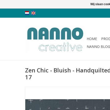
Wij slaan coo
HOME
PRO
NANNO BLO
Zen Chic - Bluish - Handquilte
17