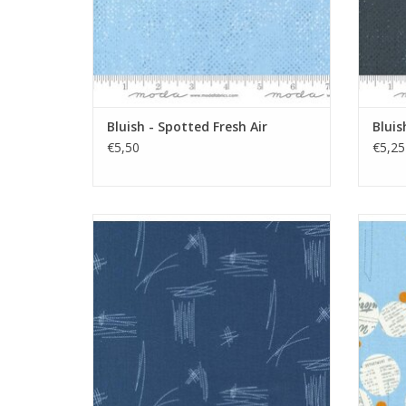
Bluish - Spotted Fresh Air
Bluis
€5,50
€5,25
donkerblauw met stiksels
c
TOEVOEGEN AAN WINKELWAGEN
TO