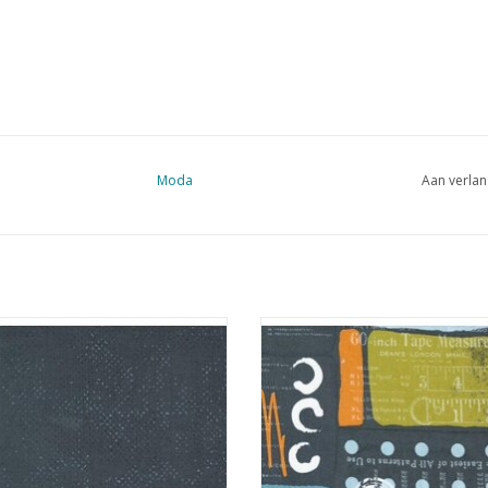
Moda
Aan verlan
donkergrijs met kleine stipjes
gekleurde vlakken en teksten
donkergrijs
EVOEGEN AAN WINKELWAGEN
TOEVOEGEN AAN WINKELWA