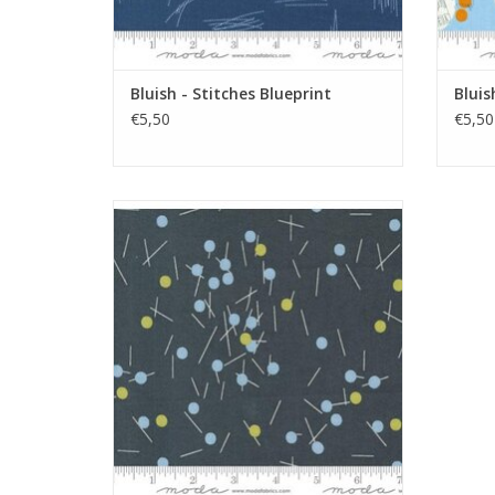
Bluish - Stitches Blueprint
Bluis
€5,50
€5,50
donkergrijs met streepjes en stippen
TOEVOEGEN AAN WINKELWAGEN