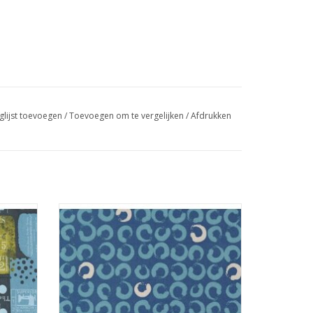
glijst toevoegen
/
Toevoegen om te vergelijken
/
Afdrukken
 op
donkerblauw met cirkels
TOEVOEGEN AAN WINKELWAGEN
GEN