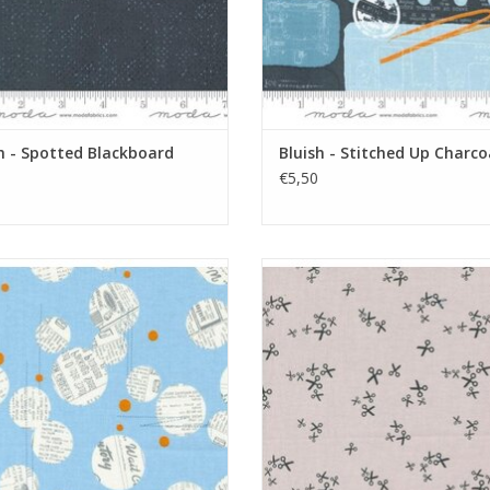
h - Spotted Blackboard
Bluish - Stitched Up Charco
€5,50
irkels met tekst op lichtblauw
taupe met kleine schaartjes
EVOEGEN AAN WINKELWAGEN
TOEVOEGEN AAN WINKELWA