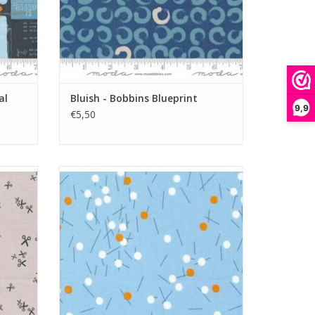
al
Bluish - Bobbins Blueprint
9,9
€5,50
lichtblauw met streepjes en stippen
GEN
TOEVOEGEN AAN WINKELWAGEN