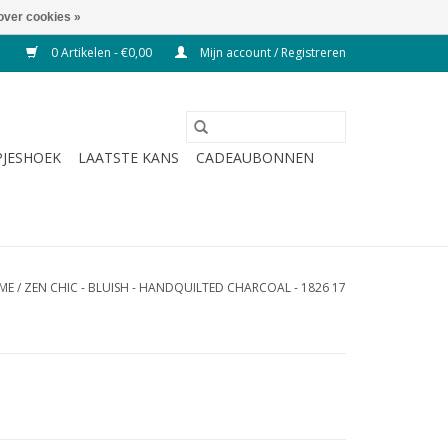
over cookies »
0 Artikelen - €0,00
Mijn account / Registreren
JESHOEK
LAATSTE KANS
CADEAUBONNEN
ME
/
ZEN CHIC - BLUISH - HANDQUILTED CHARCOAL - 1826 17