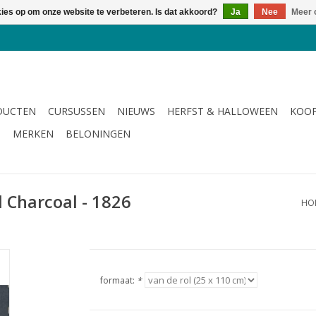
kies op om onze website te verbeteren. Is dat akkoord?
Ja
Nee
Meer 
DUCTEN
CURSUSSEN
NIEUWS
HERFST & HALLOWEEN
KOOP
G
MERKEN
BELONINGEN
d Charcoal - 1826
HO
formaat:
*