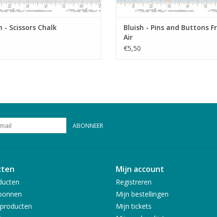
h - Scissors Chalk
Bluish - Pins and Buttons F
Air
€5,50
ABONNEER
cten
Mijn account
ducten
Registreren
bonnen
Mijn bestellingen
producten
Mijn tickets