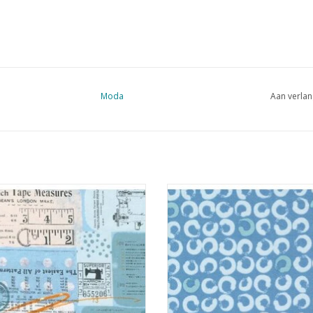
Moda
Aan verlan
de vlakken met tekst en tekeningen
blauw met cirkels
op blauw
TOEVOEGEN AAN WINKELWA
EVOEGEN AAN WINKELWAGEN