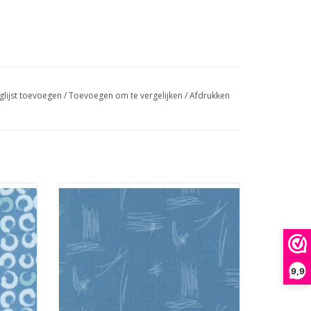
glijst toevoegen
/
Toevoegen om te vergelijken
/
Afdrukken
blauw met stiksels
GEN
TOEVOEGEN AAN WINKELWAGEN
9,9