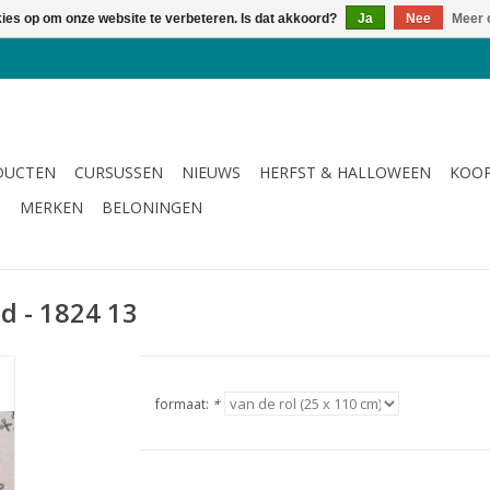
kies op om onze website te verbeteren. Is dat akkoord?
Ja
Nee
Meer 
DUCTEN
CURSUSSEN
NIEUWS
HERFST & HALLOWEEN
KOOP
G
MERKEN
BELONINGEN
nd - 1824 13
formaat:
*