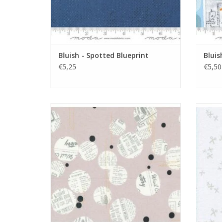
Bluish - Spotted Blueprint
Bluis
€5,25
€5,50
cirkels met tekst op taupe
l
TOEVOEGEN AAN WINKELWAGEN
TO