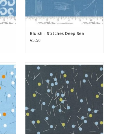
Bluish - Stitches Deep Sea
€5,50
ppen
donkergrijs met streepjes en stippen
GEN
TOEVOEGEN AAN WINKELWAGEN