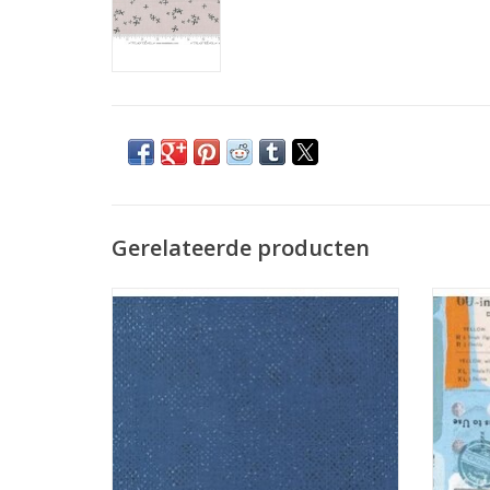
Gerelateerde producten
donkerblauw met stipjes
gekleur
TOEVOEGEN AAN WINKELWAGEN
TO