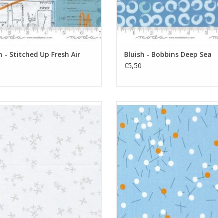
h - Stitched Up Fresh Air
Bluish - Bobbins Deep Sea
€5,50
ow volume stof met schaartjes
lichtblauw met streepjes en sti
EVOEGEN AAN WINKELWAGEN
TOEVOEGEN AAN WINKELWA