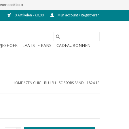
over cookies »
0 Artikelen - €0,00
Mijn account / Registreren
JESHOEK
LAATSTE KANS
CADEAUBONNEN
HOME
/
ZEN CHIC - BLUISH - SCISSORS SAND - 1824 13