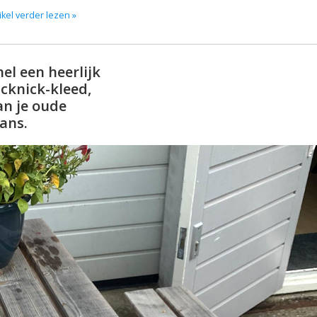
ikel verder lezen »
nel een heerlijk
icknick-kleed,
an je oude
eans.