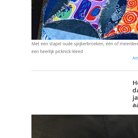
Met een stapel oude spijkerbroeken, één of meerder
een heerlijk picknick-kleed
Art
H
d
j
a