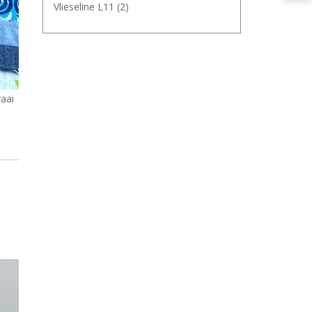
Vlieseline L11
(2)
aai