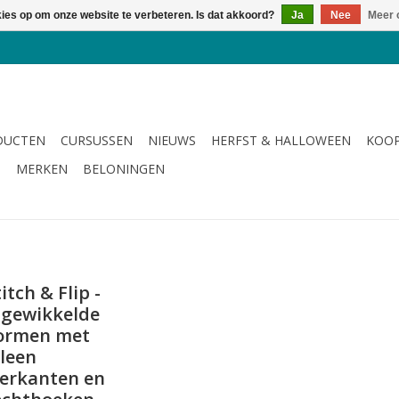
kies op om onze website te verbeteren. Is dat akkoord?
Ja
Nee
Meer 
DUCTEN
CURSUSSEN
NIEUWS
HERFST & HALLOWEEN
KOOP
G
MERKEN
BELONINGEN
itch & Flip -
ngewikkelde
ormen met
lleen
ierkanten en