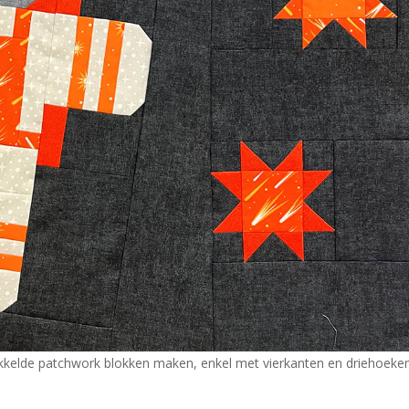
kkelde patchwork blokken maken, enkel met vierkanten en driehoeken