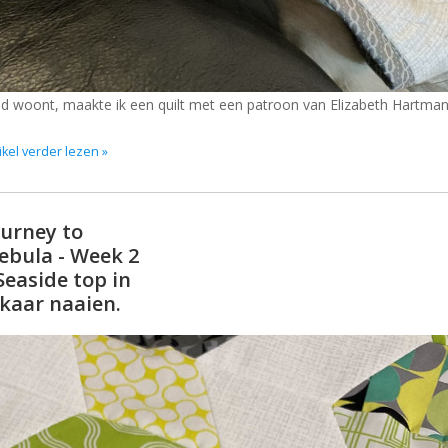
and woont, maakte ik een quilt met een patroon van Elizabeth Hartman
ikel verder lezen »
ourney to
ebula - Week 2
 Seaside top in
lkaar naaien.