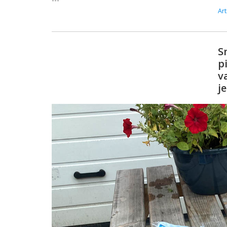
Art
S
p
v
j