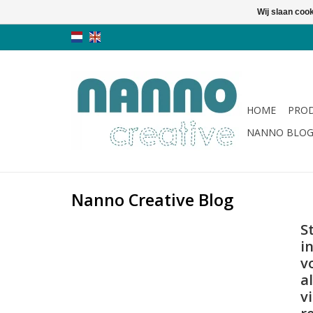
Wij slaan coo
HOME
PRO
NANNO BLO
Nanno Creative Blog
St
i
v
a
v