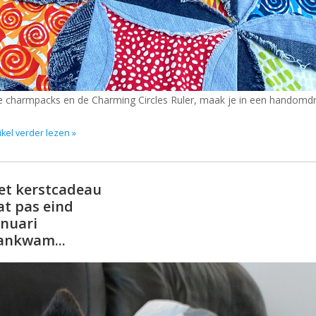
e charmpacks en de Charming Circles Ruler, maak je in een handomdr
ikel verder lezen »
et kerstcadeau
at pas eind
anuari
ankwam...