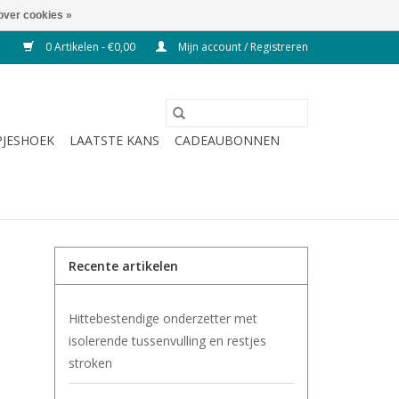
over cookies »
0 Artikelen - €0,00
Mijn account / Registreren
JESHOEK
LAATSTE KANS
CADEAUBONNEN
Recente artikelen
Hittebestendige onderzetter met
isolerende tussenvulling en restjes
stroken