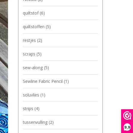
quiltstof
(6)
quiltstoffen
(5)
restjes
(2)
scraps
(5)
sew-along
(5)
Sewline Fabric Pencil
(1)
soluvlies
(1)
strips
(4)
tussenvulling
(2)
9,9