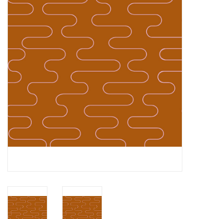
Cadeaubonnen
Nanno Blog
Merken
Beloningen