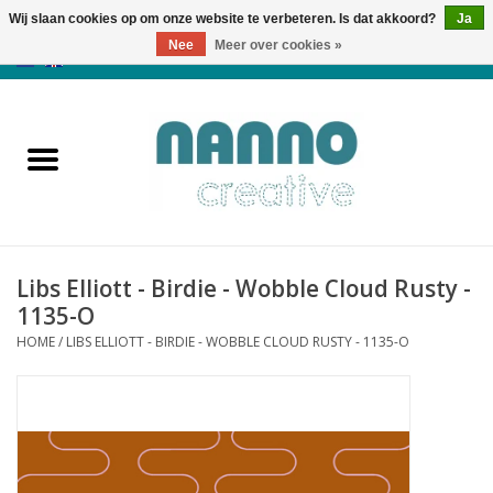
Wij slaan cookies op om onze website te verbeteren. Is dat akkoord?
Ja
Nee
Meer over cookies »
0 Artikelen - €0,00
Home
Producten
Cursussen
Libs Elliott - Birdie - Wobble Cloud Rusty -
Nieuws
1135-O
HOME
/
LIBS ELLIOTT - BIRDIE - WOBBLE CLOUD RUSTY - 1135-O
Herfst & Halloween
Koopjeshoek
Laatste Kans