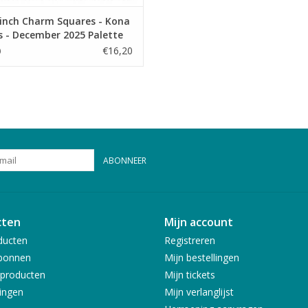
 inch Charm Squares - Kona
s - December 2025 Palette
€16,20
0
ABONNEER
cten
Mijn account
ducten
Registreren
bonnen
Mijn bestellingen
producten
Mijn tickets
ingen
Mijn verlanglijst