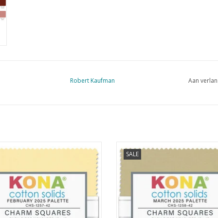
Robert Kaufman
Aan verlan
pack met 42 lapjes van 5 x 5 inch
charmpack met 42 lapjes van 5 x 
SALE
EVOEGEN AAN WINKELWAGEN
TOEVOEGEN AAN WINKELWA