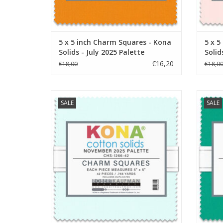
5 x 5 inch Charm Squares - Kona
5 x 5
Solids - July 2025 Palette
Solid
€16,20
€18,00
€18,0
5 x 5 inch Charm Squares - Kona Solids -
5 x 5 
SALE
SALE
November 2025 Palette
TOEVOEGEN AAN WINKELWAGEN
TO