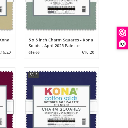
 Kona
5 x 5 inch Charm Squares - Kona
9,9
Solids - April 2025 Palette
€16,20
€16,20
€18,00
olids -
5 x 5 inch Charm Squares - Kona Solids -
SALE
October 2025 Palette
GEN
TOEVOEGEN AAN WINKELWAGEN