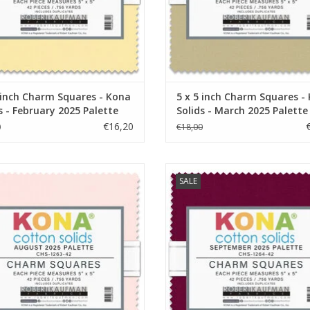
 inch Charm Squares - Kona
5 x 5 inch Charm Squares -
s - February 2025 Palette
Solids - March 2025 Palette
€16,20
0
€18,00
pack met 42 lapjes van 5 x 5 inch
5 x 5 inch Charm Squares - Kona S
SALE
September 2025 Palette
EVOEGEN AAN WINKELWAGEN
TOEVOEGEN AAN WINKELWA