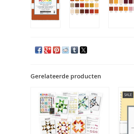
Gerelateerde producten
patroon voor de Kona Block of the Month
charm
SALE
2025
TO
TOEVOEGEN AAN WINKELWAGEN