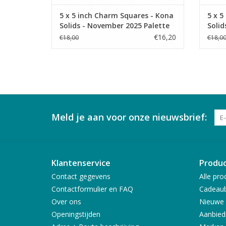
5 x 5 inch Charm Squares - Kona
5 x 5
Solids - November 2025 Palette
Solid
€16,20
€18,00
€18,0
Meld je aan voor onze nieuwsbrief:
Klantenservice
Produ
Contact gegevens
Alle pro
Contactformulier en FAQ
Cadeau
Over ons
Nieuwe 
Openingstijden
Aanbied