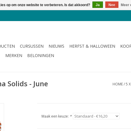
kies op om onze website te verbeteren. Is dat akkoord?
Ja
Nee
Meer 
DUCTEN
CURSUSSEN
NIEUWS
HERFST & HALLOWEEN
KOOP
G
MERKEN
BELONINGEN
a Solids - June
HOME
/
5 
Maak een keuze:
*