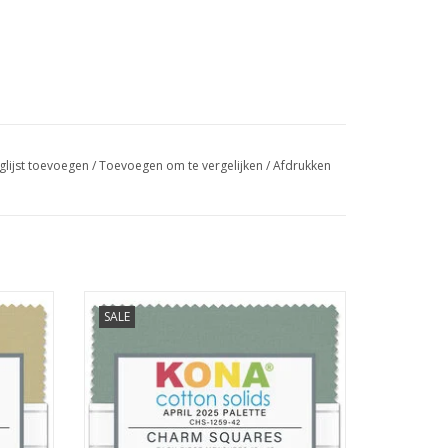
glijst toevoegen
/
Toevoegen om te vergelijken
/
Afdrukken
5 inch
charmpack met 42 lapjes van 5 x 5 inch
SALE
GEN
TOEVOEGEN AAN WINKELWAGEN