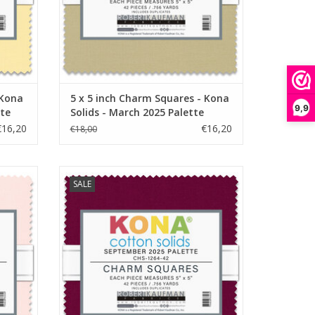
 Kona
5 x 5 inch Charm Squares - Kona
9,9
tte
Solids - March 2025 Palette
€16,20
€16,20
€18,00
5 inch
5 x 5 inch Charm Squares - Kona Solids -
SALE
September 2025 Palette
GEN
TOEVOEGEN AAN WINKELWAGEN