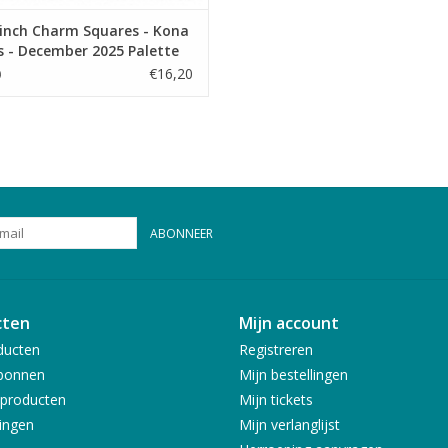
 inch Charm Squares - Kona
s - December 2025 Palette
€16,20
0
ABONNEER
cten
Mijn account
ducten
Registreren
bonnen
Mijn bestellingen
producten
Mijn tickets
ingen
Mijn verlanglijst