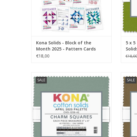
Kona Solids - Block of the
5 x 5
Month 2025 - Pattern Cards
Solid
€18,00
€18,0
charmpack met 42 lapjes van 5 x 5 inch
charm
SALE
SALE
TOEVOEGEN AAN WINKELWAGEN
TO