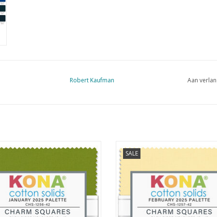
Robert Kaufman
Aan verlan
pack met 42 lapjes van 5 x 5 inch
charmpack met 42 lapjes van 5 x 
SALE
EVOEGEN AAN WINKELWAGEN
TOEVOEGEN AAN WINKELWA