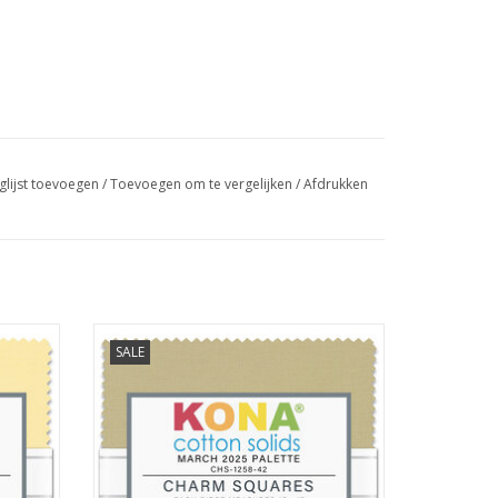
glijst toevoegen
/
Toevoegen om te vergelijken
/
Afdrukken
5 inch
charmpack met 42 lapjes van 5 x 5 inch
SALE
GEN
TOEVOEGEN AAN WINKELWAGEN