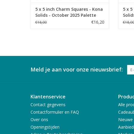
5 x 5 inch Charm Squares - Kona
5 x 5
Solids - October 2025 Palette
Solid
€16,20
€18,00
€18,0
Meld je aan voor onze nieuwsbrief:
Klantenservice
Produ
Contact gegevens
Alle pro
Contactformulier en FAQ
Cadeau
Over ons
Nieuwe 
Openingstijden
Aanbied