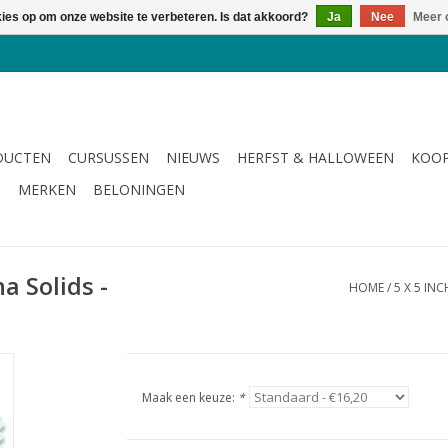
kies op om onze website te verbeteren. Is dat akkoord?
Ja
Nee
Meer 
DUCTEN
CURSUSSEN
NIEUWS
HERFST & HALLOWEEN
KOOP
G
MERKEN
BELONINGEN
a Solids -
HOME
/
5 X 5 IN
Maak een keuze:
*