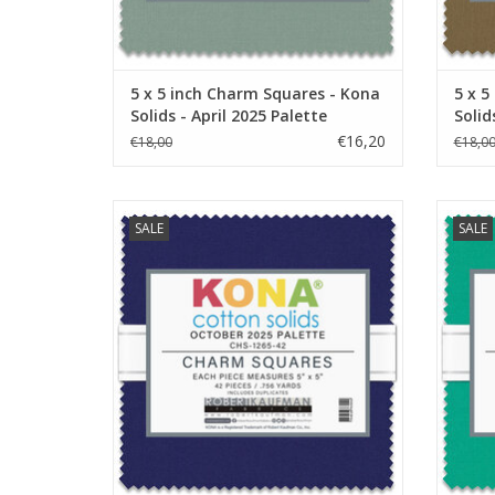
5 x 5 inch Charm Squares - Kona
5 x 5
Solids - April 2025 Palette
Solid
€16,20
€18,00
€18,0
5 x 5 inch Charm Squares - Kona Solids -
5 x 5 
SALE
SALE
October 2025 Palette
TOEVOEGEN AAN WINKELWAGEN
TO