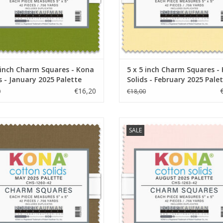
 inch Charm Squares - Kona
5 x 5 inch Charm Squares -
s - January 2025 Palette
Solids - February 2025 Pale
€16,20
0
€18,00
pack met 42 lapjes van 5 x 5 inch
charmpack met 42 lapjes van 5 x 
SALE
EVOEGEN AAN WINKELWAGEN
TOEVOEGEN AAN WINKELWA