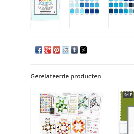
Gerelateerde producten
patroon voor de Kona Block of the Month
charm
SALE
2025
TO
TOEVOEGEN AAN WINKELWAGEN