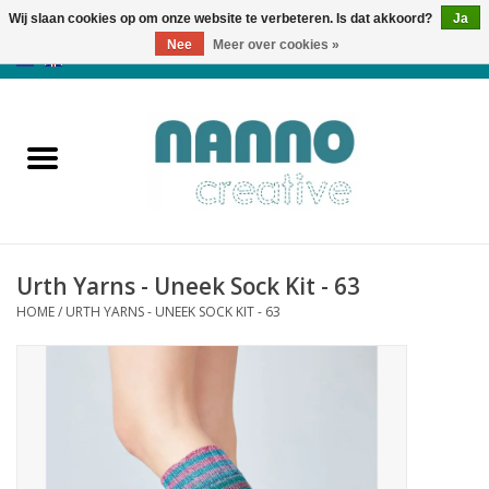
Wij slaan cookies op om onze website te verbeteren. Is dat akkoord?
Ja
Nee
Meer over cookies »
0 Artikelen - €0,00
Home
Producten
Cursussen
Urth Yarns - Uneek Sock Kit - 63
Nieuws
HOME
/
URTH YARNS - UNEEK SOCK KIT - 63
Herfst & Halloween
Koopjeshoek
Laatste Kans