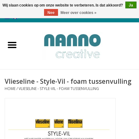
Wij slaan cookies op om onze website te verbeteren. Is dat akkoord?
Ja
Nee
Meer over cookies »
0 Artikelen - €0,00
Home
Producten
Cursussen
Vlieseline - Style-Vil - foam tussenvulling
Nieuws
HOME
/
VLIESELINE - STYLE-VIL - FOAM TUSSENVULLING
Herfst & Halloween
Koopjeshoek
Laatste Kans