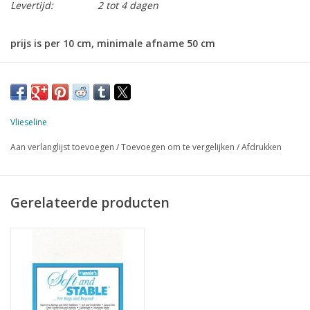
Levertijd:
2 tot 4 dagen
prijs is per 10 cm, minimale afname 50 cm
stevige en toch soepele foam tussenvulling voor tassen, etuis,
placemats. Geeft tassen stabiliteit zonder dat ze stug worden.
Kan eenvoudig met de naaimachine verwerkt worden.
72 cm breed
Vlieseline
wasbaar op 30 graden
Aan verlanglijst toevoegen
/
Toevoegen om te vergelijken
/
Afdrukken
iets dikker dan Soft and Stable
Gerelateerde producten