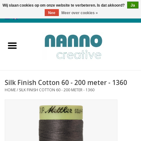
Wij slaan cookies op om onze website te verbeteren. Is dat akkoord?
Ja
Nee
Meer over cookies »
0 Artikelen - €0,00
Home
Producten
Cursussen
Silk Finish Cotton 60 - 200 meter - 1360
Nieuws
HOME
/
SILK FINISH COTTON 60 - 200 METER - 1360
Herfst & Halloween
Koopjeshoek
Laatste Kans