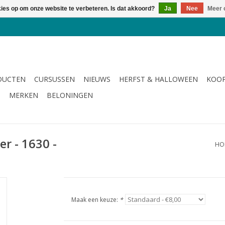
kies op om onze website te verbeteren. Is dat akkoord?
Ja
Nee
Meer 
DUCTEN
CURSUSSEN
NIEUWS
HERFST & HALLOWEEN
KOOP
G
MERKEN
BELONINGEN
er - 1630 -
HO
Maak een keuze:
*