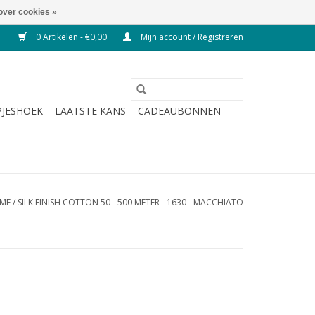
over cookies »
0 Artikelen - €0,00
Mijn account / Registreren
JESHOEK
LAATSTE KANS
CADEAUBONNEN
ME
/
SILK FINISH COTTON 50 - 500 METER - 1630 - MACCHIATO