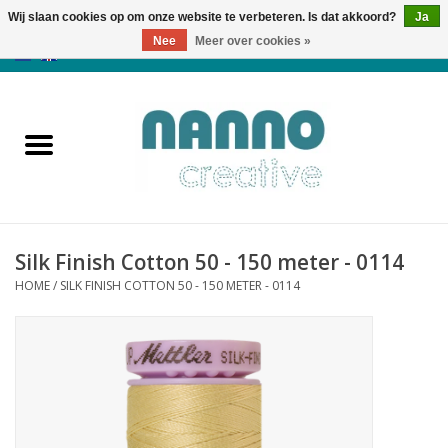
Wij slaan cookies op om onze website te verbeteren. Is dat akkoord?
Ja
Nee
Meer over cookies »
0 Artikelen - €0,00
Home
Producten
Cursussen
Silk Finish Cotton 50 - 150 meter - 0114
Nieuws
HOME
/
SILK FINISH COTTON 50 - 150 METER - 0114
Herfst & Halloween
Koopjeshoek
Laatste Kans