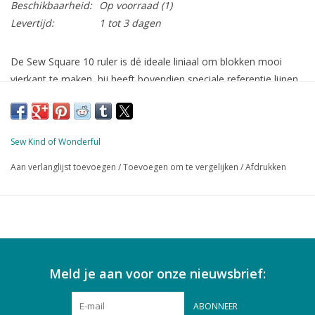
Beschikbaarheid:
Op voorraad
(1)
Levertijd:
1 tot 3 dagen
De Sew Square 10 ruler is dé ideale liniaal om blokken mooi
vierkant te maken, hij heeft bovendien speciale referentie lijnen
voor een aantal Sew Kind of Wonderful patronen.
Sew Square 10© heeft de volgende referentielijnen:
Metro Rings square-up lijnen, sample 11 of 13 in het
Sew Kind of Wonderful
patroon, pagina 3
Aan verlanglijst toevoegen
/
Toevoegen om te vergelijken
/
Afdrukken
Rings Revival square-up lijnen, sample 11 of 13 in het
patroon, pagina 3
Met de Sew Square 10© kun je ook de blokken vierkant
maken in de volgende patronen:
Chic & Jazzy
Curve It Up
Meld je aan voor onze nieuwsbrief:
Deco Tic Tac
Deco Tumbler
ABONNEER