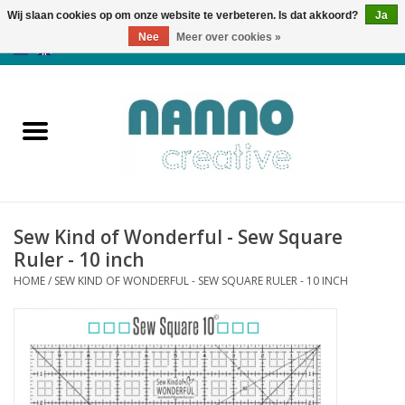
Wij slaan cookies op om onze website te verbeteren. Is dat akkoord?
Ja
Nee
Meer over cookies »
0 Artikelen - €0,00
Home
Producten
Cursussen
Sew Kind of Wonderful - Sew Square
Nieuws
Ruler - 10 inch
HOME
/
SEW KIND OF WONDERFUL - SEW SQUARE RULER - 10 INCH
Herfst & Halloween
Koopjeshoek
Laatste Kans