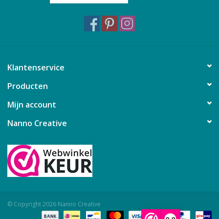
Lattice Revival
Metro Lattice
Metro Medallion
Metro Waves
Mod Pineapple
Urban Birthday
Klantenservice
Urban Candy
Producten
Urban Nine Patch
Urban Tiles
Mijn account
Nanno Creative
© Copyright 2026 Nanno Creative