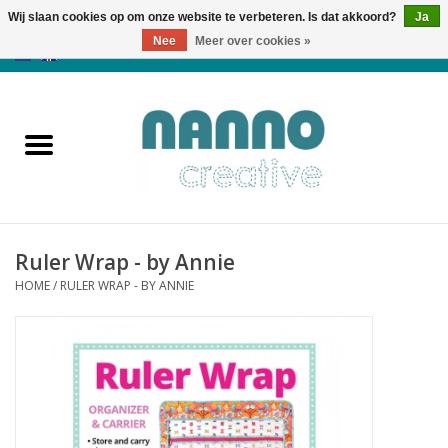
Wij slaan cookies op om onze website te verbeteren. Is dat akkoord?
Ja
Nee
Meer over cookies »
0 Artikelen - €0,00
Home
Producten
Cursussen
Ruler Wrap - by Annie
Nieuws
HOME
/
RULER WRAP - BY ANNIE
Herfst & Halloween
Koopjeshoek
Laatste Kans