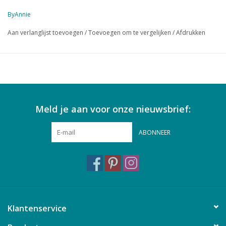
worden of dichtgevouwen worden en met de aanpasbare
ByAnnie
draagband vervoerd worden.
kleine omslag:
Aan verlanglijst toevoegen
/
Toevoegen om te vergelijken
/
Afdrukken
open: 47 inch hoog x 27 inch breed
opgevouwen: 10 tot 20 inch hoog x 27 inch breed en 1,5 tot 2,5
inch diep
grote omslag:
open: 68 inch hoog x 27 inch breed
opgevouwen: 10 tot 20 inch hoog x 27 inch breed en 2,5 tot 3,5
Meld je aan voor onze nieuwsbrief:
inch diep
Mesh zakjes met ritsen om de linialen zichtbaar en op hun
ABONNEER
plaats te houden, zelfs als de tas opgerold is eb vervoerd
wordt.
coupon voor gratis instructievideo
zie onderstaande video voor meer informatie
Klantenservice