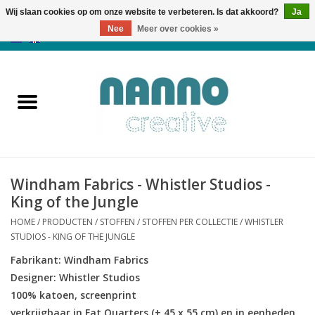
Wij slaan cookies op om onze website te verbeteren. Is dat akkoord?
Ja
Nee
Meer over cookies »
0 Artikelen - €0,00
Home
Producten
Cursussen
Windham Fabrics - Whistler Studios -
Nieuws
King of the Jungle
HOME
/
PRODUCTEN
/
STOFFEN
/
STOFFEN PER COLLECTIE
/
WHISTLER
Herfst & Halloween
STUDIOS - KING OF THE JUNGLE
Fabrikant: Windham Fabrics
Koopjeshoek
Designer: Whistler Studios
100% katoen, screenprint
Laatste Kans
verkrijgbaar in Fat Quarters (± 45 x 55 cm) en in eenheden