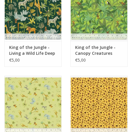
King of the Jungle -
King of the Jungle -
Living a Wild Life Deep
Canopy Creatures
Jungle
Bright Leaf
€5,00
€5,00