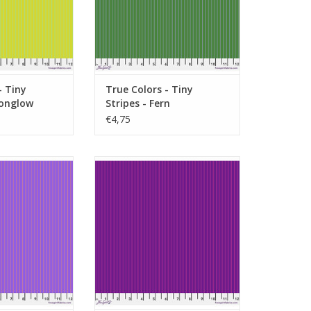
- Tiny
True Colors - Tiny
oonglow
Stripes - Fern
€4,75
je dunne streep
paars met roze streep
N WINKELWAGEN
TOEVOEGEN AAN WINKELWAGEN