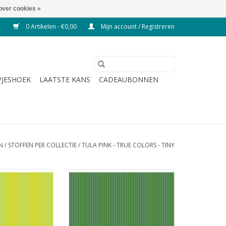
over cookies »
0 Artikelen - €0,00
Mijn account / Registreren
JESHOEK
LAATSTE KANS
CADEAUBONNEN
N
/
STOFFEN PER COLLECTIE
/
TULA PINK - TRUE COLORS - TINY
wgroene streep
groen met dunne streep
N WINKELWAGEN
TOEVOEGEN AAN WINKELWAGEN