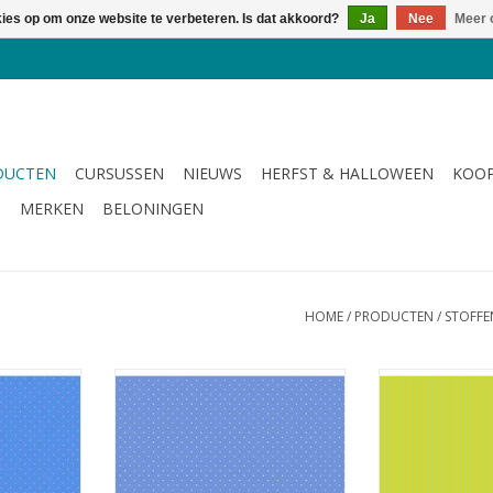
kies op om onze website te verbeteren. Is dat akkoord?
Ja
Nee
Meer 
DUCTEN
CURSUSSEN
NIEUWS
HERFST & HALLOWEEN
KOOP
G
MERKEN
BELONINGEN
HOME
/
PRODUCTEN
/
STOFFE
 stipjes
blauw met blauwgroene stipjes
lime met blau
NKELWAGEN
TOEVOEGEN AAN WINKELWAGEN
TOEVOEGEN AA