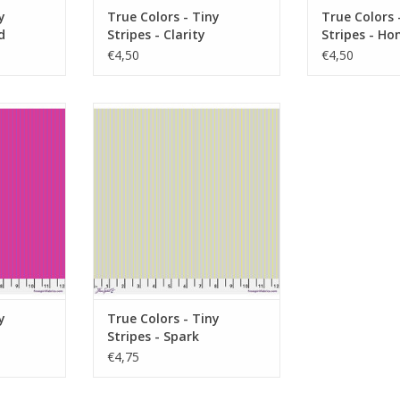
y
True Colors - Tiny
True Colors 
d
Stripes - Clarity
Stripes - Ho
€4,50
€4,50
rse streep
ecru met felgele streep
NKELWAGEN
TOEVOEGEN AAN WINKELWAGEN
y
True Colors - Tiny
Stripes - Spark
€4,75