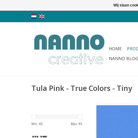
Wij slaan coo
HOME
PRO
NANNO BLO
Tula Pink - True Colors - Tiny
blauw met lichtroze
TOEVOEGEN AAN WI
Min: €
0
Max: €
5