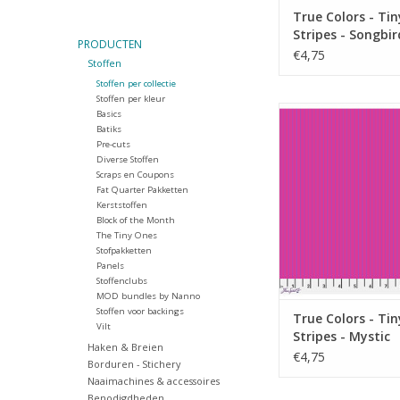
True Colors - Tin
Stripes - Songbir
PRODUCTEN
€4,75
Stoffen
Stoffen per collectie
Stoffen per kleur
fuchsia roze met paa
Basics
Batiks
TOEVOEGEN AAN WI
Pre-cuts
Diverse Stoffen
Scraps en Coupons
Fat Quarter Pakketten
Kerststoffen
Block of the Month
The Tiny Ones
Stofpakketten
Panels
Stoffenclubs
MOD bundles by Nanno
Stoffen voor backings
True Colors - Tin
Vilt
Stripes - Mystic
Haken & Breien
€4,75
Borduren - Stichery
Naaimachines & accessoires
Benodigdheden