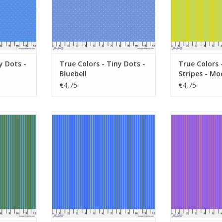
y Dots -
True Colors - Tiny Dots -
True Colors 
Bluebell
Stripes - M
€4,75
€4,75
chtgroene
blauw met gele streep
paars met oran
TOEVOEGEN AAN WINKELWAGEN
TOEVOEGEN AA
NKELWAGEN