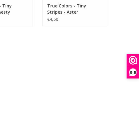
- Tiny
True Colors - Tiny
nesty
Stripes - Aster
€4,50
9,9