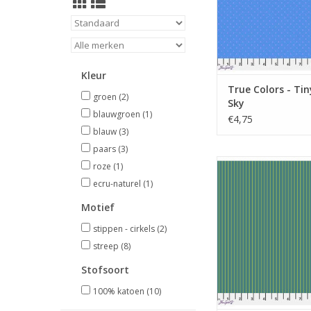
Kleur
True Colors - Tin
groen
(2)
Sky
blauwgroen
(1)
€4,75
blauw
(3)
paars
(3)
donkergroen met li
roze
(1)
streep
ecru-naturel
(1)
TOEVOEGEN AAN WI
Motief
stippen - cirkels
(2)
streep
(8)
Stofsoort
100% katoen
(10)