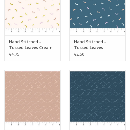
Hand Stitched -
Hand Stitched -
Tossed Leaves Cream
Tossed Leaves
Pink
Bluestone
€4,75
€2,50