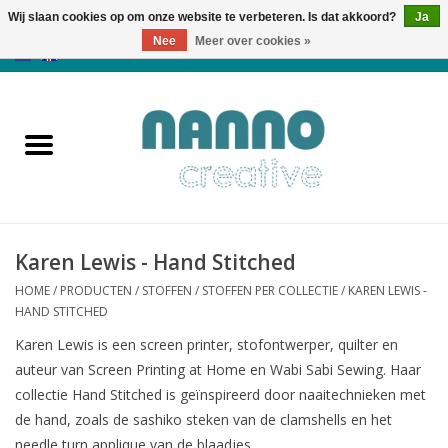
Wij slaan cookies op om onze website te verbeteren. Is dat akkoord?
Ja
Nee
Meer over cookies »
0 Artikelen - €0,00
Home
Producten
Cursussen
Karen Lewis - Hand Stitched
Nieuws
HOME
/
PRODUCTEN
/
STOFFEN
/
STOFFEN PER COLLECTIE
/
KAREN LEWIS -
HAND STITCHED
Herfst & Halloween
Karen Lewis is een screen printer, stofontwerper, quilter en
auteur van Screen Printing at Home en Wabi Sabi Sewing. Haar
Koopjeshoek
collectie Hand Stitched is geïnspireerd door naaitechnieken met
de hand, zoals de sashiko steken van de clamshells en het
Laatste Kans
needle turn applique van de blaadjes.