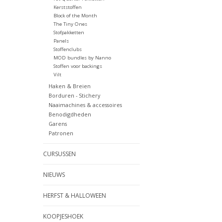
Kerststoffen
Block of the Month
The Tiny Ones
Stofpakketten
Panels
Stoffenclubs
MOD bundles by Nanno
Stoffen voor backings
Vilt
Haken & Breien
Borduren - Stichery
Naaimachines & accessoires
Benodigdheden
Garens
Patronen
CURSUSSEN
NIEUWS
HERFST & HALLOWEEN
KOOPJESHOEK