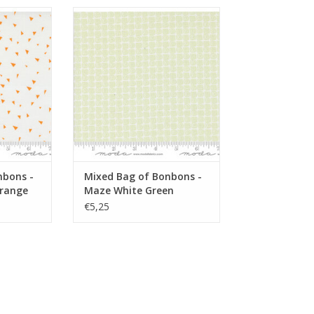
oranje
low volume stof met groene
s
doolhof motieven
NKELWAGEN
TOEVOEGEN AAN WINKELWAGEN
nbons -
Mixed Bag of Bonbons -
Orange
Maze White Green
€5,25