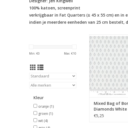
Designer: Jen Kingwell
100% katoen, screenprint
verkrijgbaar in Fat Quarters (± 45 x 55 cm) en i
indien je meerdere eenheden van 25 cm bestelt, da
low volume met grijz
TOEVOEGEN AAN WI
Min: €
0
Max: €
10
Kleur
Mixed Bag of Bo
oranje
(1)
Diamonds White 
groen
(1)
€5,25
wit
(4)
grijs
(4)