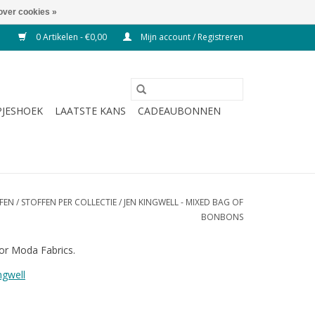
over cookies »
0 Artikelen - €0,00
Mijn account / Registreren
JESHOEK
LAATSTE KANS
CADEAUBONNEN
FEN
/
STOFFEN PER COLLECTIE
/
JEN KINGWELL - MIXED BAG OF
BONBONS
oor Moda Fabrics.
ngwell