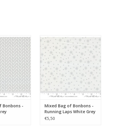
e met grijs
low volume met stippen en
bloemetjes
N WINKELWAGEN
TOEVOEGEN AAN WINKELWAGEN
f Bonbons -
Mixed Bag of Bonbons -
Grey
Running Laps White Grey
€5,50