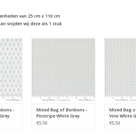
n eenheden van 25 cm x 110 cm
n snijden wij deze als 1 stuk
e diamanten
low volume met heel fijn dun
low volum
streepje in grijs
NKELWAGEN
TOEVOEGEN AA
TOEVOEGEN AAN WINKELWAGEN
nbons -
Mixed Bag of Bonbons -
Mixed Bag o
Grey
Pinstripe White Grey
Vine White 
€5,50
€5,50