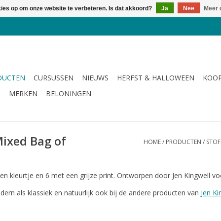
kies op om onze website te verbeteren. Is dat akkoord?
Ja
Nee
Meer 
DUCTEN
CURSUSSEN
NIEUWS
HERFST & HALLOWEEN
KOOP
G
MERKEN
BELONINGEN
Mixed Bag of
HOME
/
PRODUCTEN
/
STOF
en kleurtje en 6 met een grijze print. Ontworpen door Jen Kingwell v
odern als klassiek en natuurlijk ook bij de andere producten van
Jen Ki