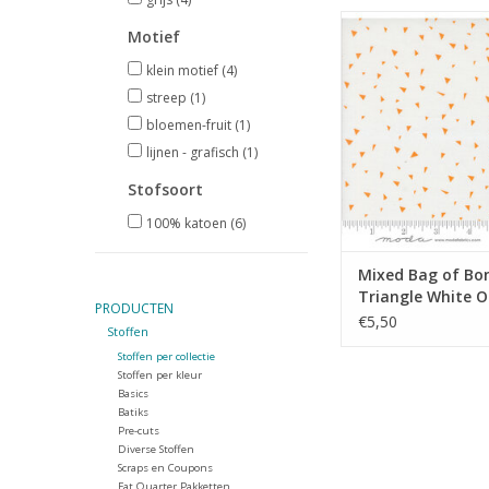
;ow volume met 
Motief
driehoekje
klein motief
(4)
TOEVOEGEN AAN WI
streep
(1)
bloemen-fruit
(1)
lijnen - grafisch
(1)
Stofsoort
100% katoen
(6)
Mixed Bag of Bo
Triangle White 
PRODUCTEN
€5,50
Stoffen
Stoffen per collectie
Stoffen per kleur
Basics
Batiks
Pre-cuts
Diverse Stoffen
Scraps en Coupons
Fat Quarter Pakketten