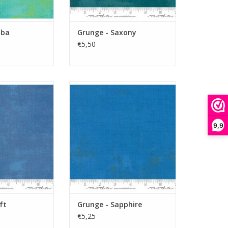
uba
Grunge - Saxony
€5,50
 grunge
blauwe basisstof
N WINKELWAGEN
TOEVOEGEN AAN WINKELWAGEN
9,9
ft
Grunge - Sapphire
€5,25