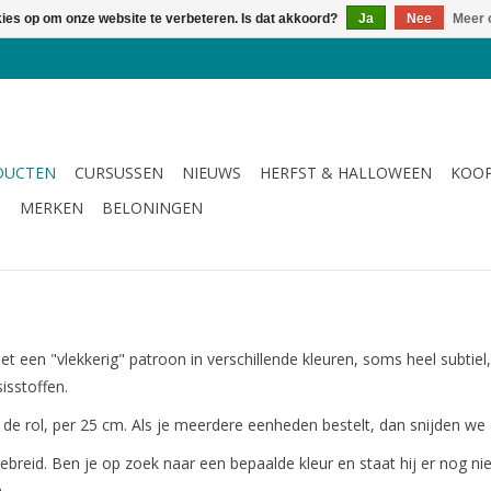
kies op om onze website te verbeteren. Is dat akkoord?
Ja
Nee
Meer 
DUCTEN
CURSUSSEN
NIEUWS
HERFST & HALLOWEEN
KOOP
G
MERKEN
BELONINGEN
et een "vlekkerig" patroon in verschillende kleuren, soms heel subtiel
isstoffen.
n de rol, per 25 cm. Als je meerdere eenheden bestelt, dan snijden we 
ebreid. Ben je op zoek naar een bepaalde kleur en staat hij er nog n
n