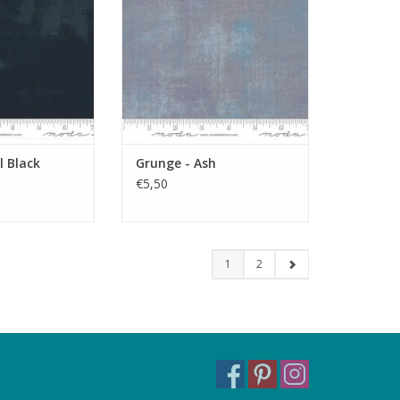
l Black
Grunge - Ash
€5,50
1
2