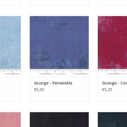
ge stof
blauwpaarse grunge
donkerro
NKELWAGEN
TOEVOEGEN AAN WINKELWAGEN
TOEVOEGEN AA
Grunge - Periwinkle
Grunge - Co
€5,50
€5,25
e
zwarte basisstof
zwarte
NKELWAGEN
TOEVOEGEN AAN WINKELWAGEN
TOEVOEGEN AA