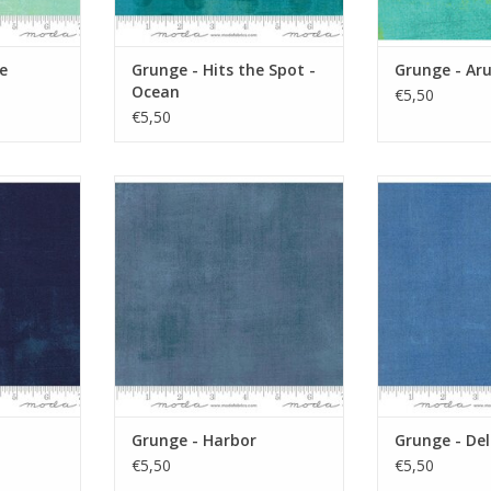
e
Grunge - Hits the Spot -
Grunge - Ar
Ocean
€5,50
€5,50
nge stof
blauwe grunge
blauwe
NKELWAGEN
TOEVOEGEN AAN WINKELWAGEN
TOEVOEGEN AA
Grunge - Harbor
Grunge - Del
€5,50
€5,50