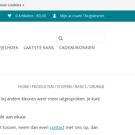
over cookies »
0 Artikelen - €0,00
Mijn account / Registreren
JESHOEK
LAATSTE KANS
CADEAUBONNEN
HOME
/
PRODUCTEN
/
STOFFEN
/
BASICS
/
GRUNGE
, bij andere kleuren weer meer uitgesproken. Je kunt
dit aan elkaar.
iet tussen, neem dan even
contact
met ons op, dan