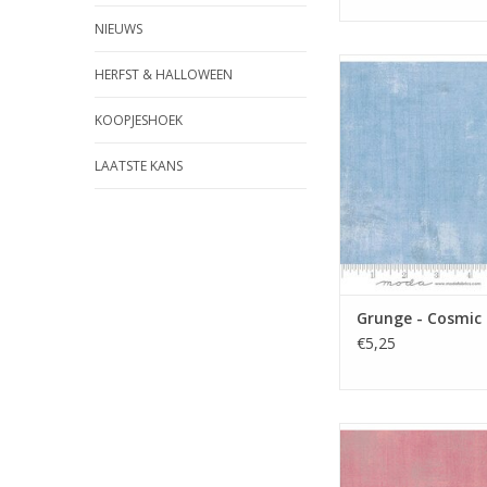
NIEUWS
lichtblauwe Grun
HERFST & HALLOWEEN
TOEVOEGEN AAN WI
KOOPJESHOEK
LAATSTE KANS
Grunge - Cosmic
€5,25
roze grung
TOEVOEGEN AAN WI