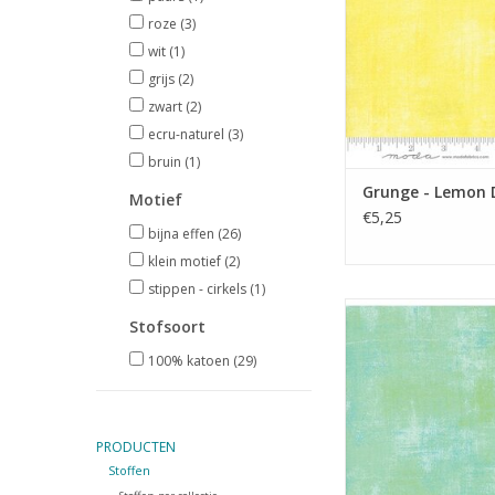
roze
(3)
wit
(1)
grijs
(2)
zwart
(2)
ecru-naturel
(3)
bruin
(1)
Grunge - Lemon 
Motief
€5,25
bijna effen
(26)
klein motief
(2)
stippen - cirkels
(1)
groene basiss
Stofsoort
TOEVOEGEN AAN WI
100% katoen
(29)
PRODUCTEN
Stoffen