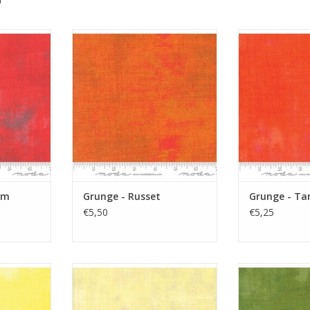
e
oranje grunge
oranje 
NKELWAGEN
TOEVOEGEN AAN WINKELWAGEN
TOEVOEGEN AA
um
Grunge - Russet
Grunge - Ta
€5,50
€5,25
reek print
zacht geel grunge
groene
NKELWAGEN
TOEVOEGEN AAN WINKELWAGEN
TOEVOEGEN AA