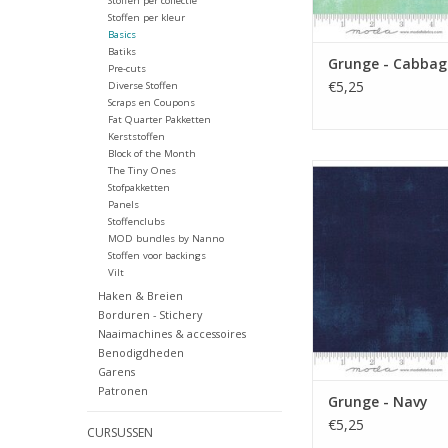
Stoffen per collectie
Stoffen per kleur
Basics
Batiks
Grunge - Cabbag
Pre-cuts
€5,25
Diverse Stoffen
Scraps en Coupons
Fat Quarter Pakketten
Kerststoffen
Block of the Month
donkerblauwe gru
The Tiny Ones
Stofpakketten
TOEVOEGEN AAN WI
Panels
Stoffenclubs
MOD bundles by Nanno
Stoffen voor backings
Vilt
Haken & Breien
Borduren - Stichery
Naaimachines & accessoires
Benodigdheden
Garens
Patronen
Grunge - Navy
€5,25
CURSUSSEN