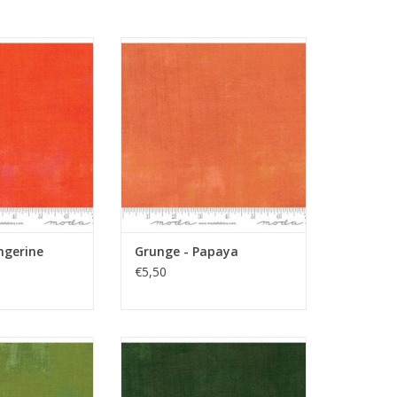
basisstof
oranje grunge, bijna effen
N WINKELWAGEN
TOEVOEGEN AAN WINKELWAGEN
ngerine
Grunge - Papaya
€5,50
 grunge
donkergroene Grunge stof
N WINKELWAGEN
TOEVOEGEN AAN WINKELWAGEN