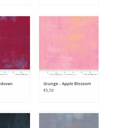
ze grunge
roze Grunge
N WINKELWAGEN
TOEVOEGEN AAN WINKELWAGEN
rdovan
Grunge - Apple Blossom
€5,50
 grunge
grijze grunge
N WINKELWAGEN
TOEVOEGEN AAN WINKELWAGEN