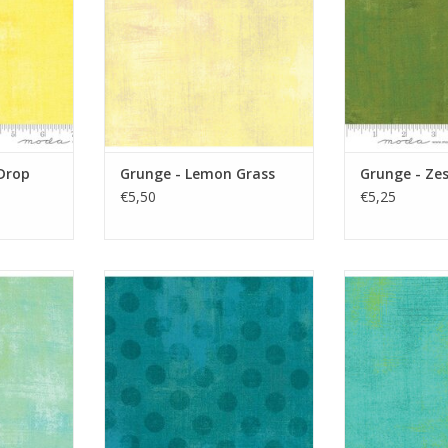
Drop
Grunge - Lemon Grass
Grunge - Ze
€5,50
€5,25
tof
Grunge met stippen
blauwgro
NKELWAGEN
TOEVOEGEN AAN WINKELWAGEN
TOEVOEGEN AA