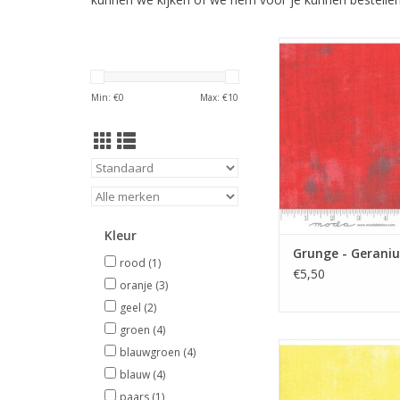
rode grung
TOEVOEGEN AAN WI
Min: €
0
Max: €
10
Kleur
Grunge - Gerani
rood
(1)
€5,50
oranje
(3)
geel
(2)
groen
(4)
gele stof met verfst
blauwgroen
(4)
blauw
(4)
TOEVOEGEN AAN WI
paars
(1)