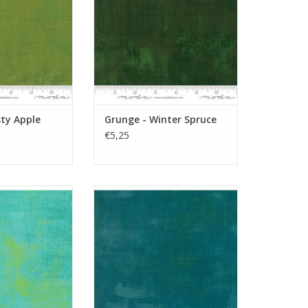
sty Apple
Grunge - Winter Spruce
€5,25
en grunge
blauwgroene Grunge
N WINKELWAGEN