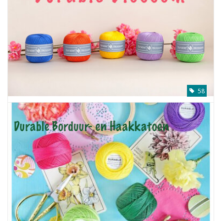
Cadeaubonnen
Nanno Blog
Merken
58
Beloningen