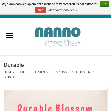
Wij slaan cookies op om onze website te verbeteren. Is dat akkoord?
Ja
Nee
Meer over cookies »
0 Artikelen - €0,00
Home
Producten
Cursussen
Durable
Nieuws
HOME
/
PRODUCTEN
/
HAKEN & BREIEN
/
HAAK- EN BREIGARENS
/
DURABLE
Herfst & Halloween
Koopjeshoek
Laatste Kans