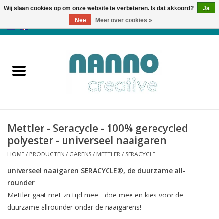
Wij slaan cookies op om onze website te verbeteren. Is dat akkoord?
Ja
Nee
Meer over cookies »
0 Artikelen - €0,00
Home
Producten
Cursussen
Mettler - Seracycle - 100% gerecycled
Nieuws
polyester - universeel naaigaren
HOME
/
PRODUCTEN
/
GARENS
/
METTLER
/
SERACYCLE
Herfst & Halloween
universeel naaigaren SERACYCLE®, de duurzame all-
rounder
Koopjeshoek
Mettler gaat met zn tijd mee - doe mee en kies voor de
duurzame allrounder onder de naaigarens!
Laatste Kans