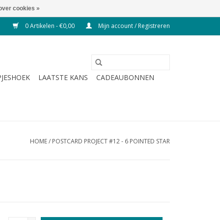
over cookies »
0 Artikelen - €0,00
Mijn account / Registreren
JESHOEK
LAATSTE KANS
CADEAUBONNEN
HOME
/
POSTCARD PROJECT #12 - 6 POINTED STAR