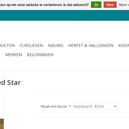
kies op om onze website te verbeteren. Is dat akkoord?
Ja
Nee
Meer 
DUCTEN
CURSUSSEN
NIEUWS
HERFST & HALLOWEEN
KOOP
G
MERKEN
BELONINGEN
ed Star
Maak een keuze:
*