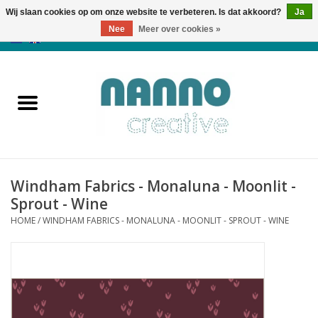
Wij slaan cookies op om onze website te verbeteren. Is dat akkoord?
Ja
Nee
Meer over cookies »
0 Artikelen - €0,00
Home
Producten
Cursussen
Windham Fabrics - Monaluna - Moonlit -
Nieuws
Sprout - Wine
HOME
/
WINDHAM FABRICS - MONALUNA - MOONLIT - SPROUT - WINE
Herfst & Halloween
Koopjeshoek
Laatste Kans