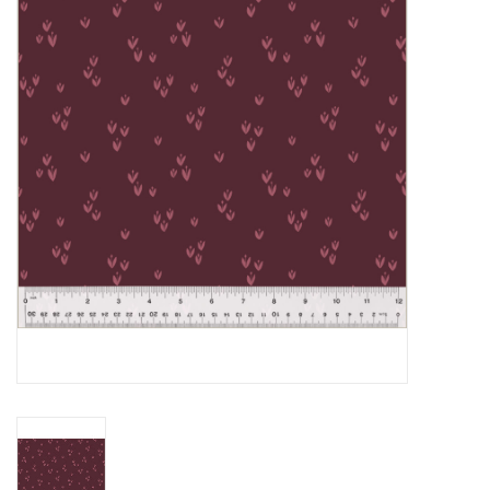
Cadeaubonnen
Nanno Blog
Merken
Beloningen