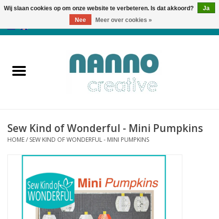
Wij slaan cookies op om onze website te verbeteren. Is dat akkoord?
Ja
Nee
Meer over cookies »
0 Artikelen - €0,00
Home
Producten
Cursussen
Sew Kind of Wonderful - Mini Pumpkins
Nieuws
HOME
/
SEW KIND OF WONDERFUL - MINI PUMPKINS
Herfst & Halloween
Koopjeshoek
Laatste Kans