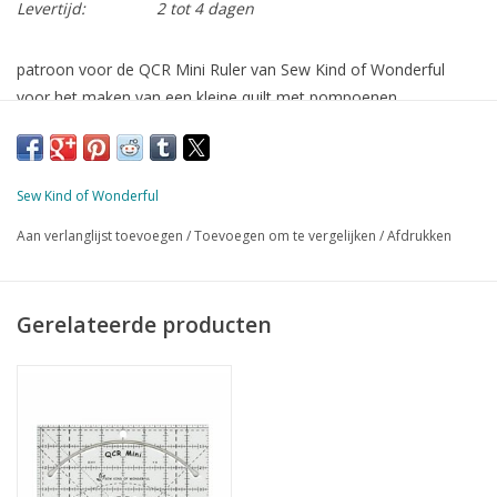
Levertijd:
2 tot 4 dagen
patroon voor de QCR Mini Ruler van Sew Kind of Wonderful
voor het maken van een kleine quilt met pompoenen
afmeting: 36 x 36 inch (± 91 x 91 cm)
engels
voor de QCR Mini Ruler
Sew Kind of Wonderful
Aan verlanglijst toevoegen
/
Toevoegen om te vergelijken
/
Afdrukken
Gerelateerde producten