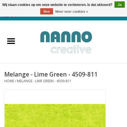
Wij slaan cookies op om onze website te verbeteren. Is dat akkoord?
Ja
Nee
Meer over cookies »
0 Artikelen - €0,00
Home
Producten
Cursussen
Melange - Lime Green - 4509-811
Nieuws
HOME
/
MELANGE - LIME GREEN - 4509-811
Herfst & Halloween
Koopjeshoek
Laatste Kans