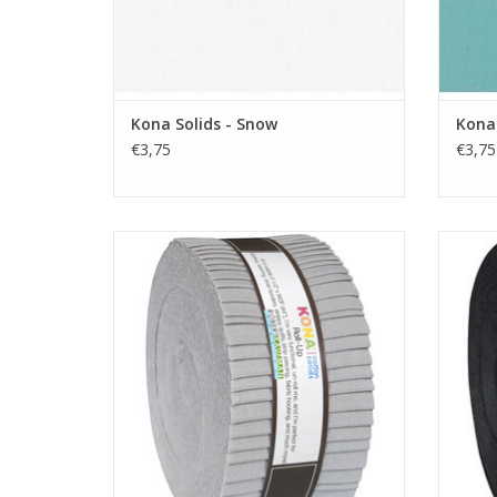
Kona Solids - Snow
Kona 
€3,75
€3,75
jellyroll met 40 strips effen grijs
je
TOEVOEGEN AAN WINKELWAGEN
TO