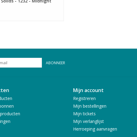
Solids - 1232 - Midnight
ABONNEER
cten
Mijn account
ducten
Registreren
bonnen
Mijn bestellingen
producten
Mijn tickets
ingen
Mijn verlanglijst
Herroeping aanvragen