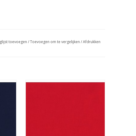
glijst toevoegen
/
Toevoegen om te vergelijken
/
Afdrukken
f
rode effen stof van Kona
GEN
TOEVOEGEN AAN WINKELWAGEN