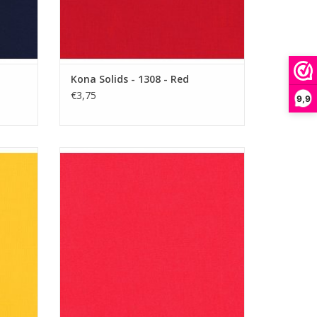
Kona Solids - 1308 - Red
€3,75
9,9
effen roze rode stof
GEN
TOEVOEGEN AAN WINKELWAGEN