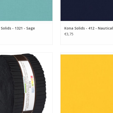
Solids - 1321 - Sage
Kona Solids - 412 - Nautical
€3,75
lly roll met effen zwarte strips
gele effen stof
EVOEGEN AAN WINKELWAGEN
TOEVOEGEN AAN WINKELWA