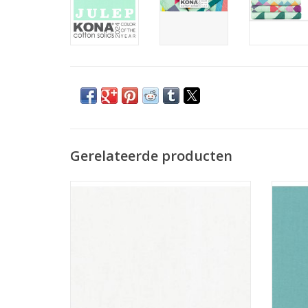
Gerelateerde producten
off-white effen stof
TOEVOEGEN AAN WINKELWAGEN
TO