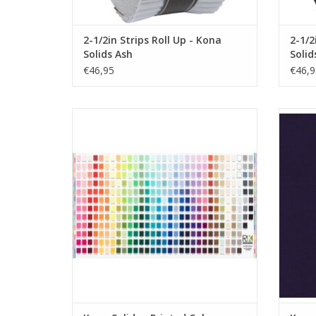
2-1/2in Strips Roll Up - Kona
2-1/2
Solids Ash
Solid
€46,95
€46,9
kona kleurkaart
e
TOEVOEGEN AAN WINKELWAGEN
TO