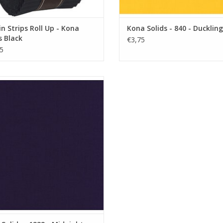
in Strips Roll Up - Kona
Kona Solids - 840 - Duckling
s Black
€3,75
5
ffen donker paars-blauwe stof
EVOEGEN AAN WINKELWAGEN