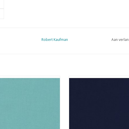
Robert Kaufman
Aan verlan
zeegroene effen stof
heel donkerblauwe effen sto
EVOEGEN AAN WINKELWAGEN
TOEVOEGEN AAN WINKELWA