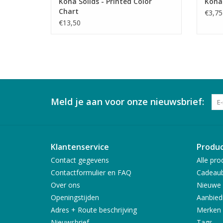
Kona Solids - Printed Color
Kona 
Chart
€3,75
€13,50
Meld je aan voor onze nieuwsbrief:
Klantenservice
Produ
Contact gegevens
Alle pro
Contactformulier en FAQ
Cadeau
Over ons
Nieuwe 
Openingstijden
Aanbied
Adres + Route beschrijving
Merken
Nieuwsbrief
Tags