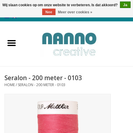
Wij slaan cookies op om onze website te verbeteren. Is dat akkoord?
Ja
Nee
Meer over cookies »
0 Artikelen - €0,00
Home
Producten
Cursussen
Seralon - 200 meter - 0103
Nieuws
HOME
/
SERALON - 200 METER - 0103
Herfst & Halloween
Koopjeshoek
Laatste Kans