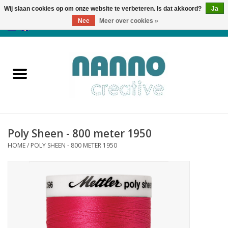
Wij slaan cookies op om onze website te verbeteren. Is dat akkoord?
Ja
Nee
Meer over cookies »
0 Artikelen - €0,00
Home
Producten
Cursussen
Poly Sheen - 800 meter 1950
Nieuws
HOME
/
POLY SHEEN - 800 METER 1950
Herfst & Halloween
Koopjeshoek
Laatste Kans